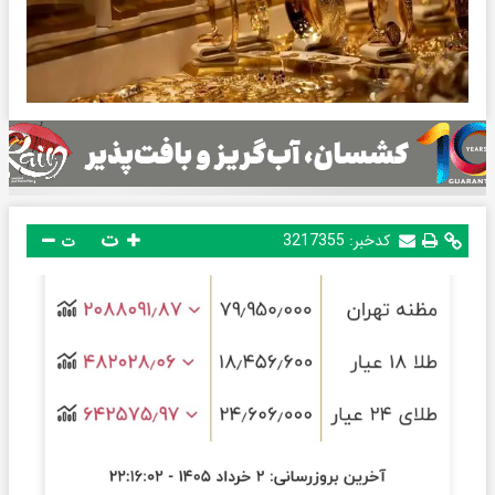
ت
کدخبر:
3217355
ت