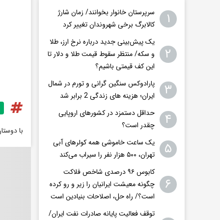
سرپرستان خانوار بخوانند/ زمان شارژ
۱
کالابرگ برخی شهروندان تغییر کرد
یک پیش‌بینی جدید درباره نرخ ارز، طلا
۲
و سکه/ منتظر سقوط قیمت طلا و دلار تا
این کف قیمتی باشیم؟
پارادوکس سنگین گرانی و تورم در شمال
۳
ایران؛ هزینه های زندگی 2 برابر ‌شد
حداقل دستمزد در کشورهای اروپایی
۴
چقدر است؟
با دوستا
یک ساعت خاموشی همه کولرهای آبی
۵
تهران، ۵۰۰ هزار نفر را سیراب می‌کند
کابوس ۹۶ درصدی شاخص فلاکت
۶
چگونه معیشت ایرانیان را زیر و رو کرده
است؟/ راه حل، اصلاحات بنیادین است
توقف فعالیت پایانه صادرات نفت ایران/