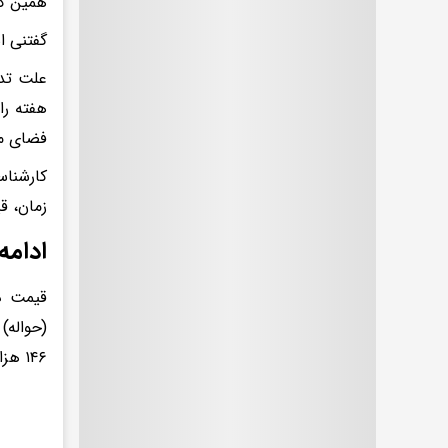
همین کر
گفتنی است یو
علت تدا
هفته را
فضای مب
کارشناس
زمان، ق
ادامه
۱۴۶ هزار و 785 تومان است.