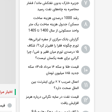
۷
جزیره خارک بدون نفتکش ماند/ فشار
محاصره به چاه‌های نفت رسید
رشد 1000 درصدی هزینه ساخت
۸
مسکن/ جدول هزینه ساخت یک متر
واحد مسکونی از سال 1400 تا 1405
گزارش بانک مرکزی از سفره ایرانی‌ها؛
تورم چگونه فقرا را فقیرتر کرد؟/ شکاف
۹
۱۵ درصدی تورم میان فقیر و غنی/ چرا
گرانی برای همه یکسان نیست؟
قیمت طلا و سکه ۱۶ مرداد ۱۴۰۵؛ سکه
۱۰
جدید ١٨۵ میلیون تومان
اعمال ضریب ۲.۷ برای اینترنت بین
۱۱
الملل صحت دارد؟
اخبار مر
قیمت نفت در سایه نگرانی درباره هرمز
۱۲
افزایش یافت
قیمت دلار و ا
شکاف تورمی میان دهک ها به 9.6