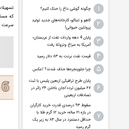
۱
تسهیلات
چگونه گوشی داغ را حنک کنیم؟
که مسئو
کاهو و تنباکو، کارخانه‌های جدید تولید
۲
سرعت د
پروتئین حیوانی!
پایان 4 دهه واردات نفت از عربستان؛
۳
آمریکا به سراغ ونزوئلا رفت
۴
قیمت نفت برنت به ۸۳ دلار رسید
۵
چرا جلوپنجره‌ها حذف شدند؟ /عکس
پایان طرح ترافیکی اربعین پلیس با ثبت
۶
۶۷ میلیون تردد/جان باختن ۲۴ زائر در
تصادفات اربعینی
سقوط ۹۳ درصدی قدرت خرید کارگران
در بازه ۲۱ ساله؛ خرید ۱۲ گرم طلا با
۷
حداقل دستمزد در سال ۸۴ به زیر یک
گرم رسید