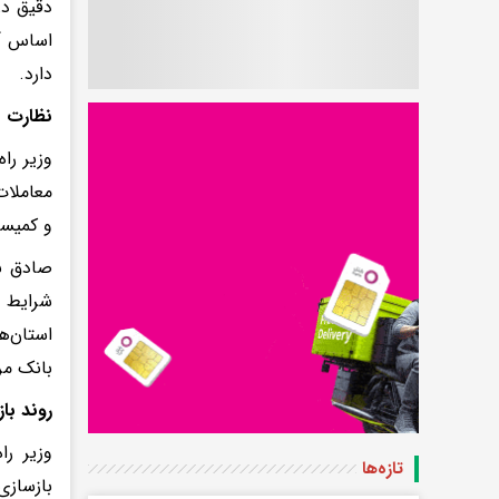
دقیق در
اساس آم
دارد.
نظارت ب
وزیر را
معاملات
و کمیسی
صادق با
شرایط ج
استان‌
بانک مر
روند با
وزیر ر
تازه‌ها
بازسازی