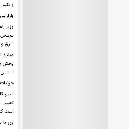
و نقش م
بازآرای
وزیر را
مجلس، ف
شرق و غ
صادق تأ
بخش بین
اساسی ب
جزئیات 
عضو کاب
تعیین س
است که 
وی با ب