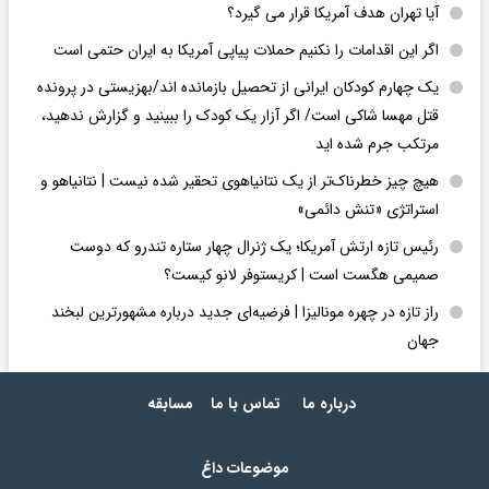
آیا تهران هدف آمریکا قرار می گیرد؟
اگر این اقدامات را نکنیم حملات پیاپی آمریکا به ایران حتمی است
یک چهارم کودکان ایرانی از تحصیل بازمانده اند/بهزیستی در پرونده
قتل مهسا شاکی است/ اگر آزار یک کودک را ببینید و گزارش ندهید،
مرتکب جرم شده اید
هیچ چیز خطرناک‌تر از یک نتانیاهوی تحقیر شده نیست | نتانیاهو و
استراتژی «تنش دائمی»
رئیس تازه ارتش آمریکا؛ یک ژنرال چهار ستاره تندرو که دوست
صمیمی هگست است | کریستوفر لانو کیست؟
راز تازه در چهره مونالیزا | فرضیه‌ای جدید درباره مشهورترین لبخند
جهان
درباره ما
تماس با ما
مسابقه
موضوعات داغ