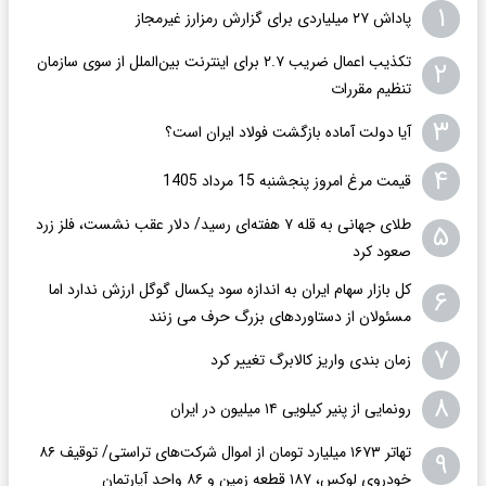
۱
پاداش ۲۷ میلیاردی برای گزارش رمزارز غیرمجاز
تکذیب اعمال ضریب ۲.۷ برای اینترنت بین‌الملل از سوی سازمان
۲
تنظیم مقررات
۳
آیا دولت آماده بازگشت فولاد ایران است؟
۴
قیمت مرغ امروز پنجشنبه 15 مرداد 1405
طلای جهانی به قله ۷ هفته‌ای رسید/ دلار عقب نشست، فلز زرد
۵
صعود کرد
کل بازار سهام ایران به اندازه سود یکسال گوگل ارزش ندارد اما
۶
مسئولان از دستاوردهای بزرگ حرف می زنند
۷
زمان بندی واریز کالابرگ تغییر کرد
۸
رونمایی از پنیر کیلویی ۱۴ میلیون در ایران
تهاتر ۱۶۷۳ میلیارد تومان از اموال شرکت‌های تراستی/ توقیف ۸۶
۹
خودروی لوکس، ۱۸۷ قطعه زمین و ۸۶ واحد آپارتمان