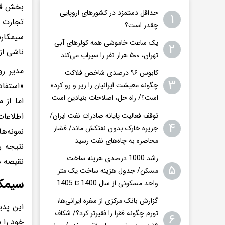
بخش قاب
حداقل دستمزد در کشورهای اروپایی
۱
تجارت م
چقدر است؟
سیمکارت
یک ساعت خاموشی همه کولرهای آبی
۲
ناشی از 
تهران، ۵۰۰ هزار نفر را سیراب می‌کند
مدیر رو
کابوس ۹۶ درصدی شاخص فلاکت
۳
«استفاد
چگونه معیشت ایرانیان را زیر و رو کرده
است؟/ راه حل، اصلاحات بنیادین است
اما از 
اطلاعات
توقف فعالیت پایانه صادرات نفت ایران/
۴
جزیره خارک بدون نفتکش ماند/ فشار
نمونه‌ه
محاصره به چاه‌های نفت رسید
نتیجه ر
رشد 1000 درصدی هزینه ساخت
نقیصه د
۵
مسکن/ جدول هزینه ساخت یک متر
سیمکا
واحد مسکونی از سال 1400 تا 1405
گزارش بانک مرکزی از سفره ایرانی‌ها؛
این پدی
تورم چگونه فقرا را فقیرتر کرد؟/ شکاف
۶
خود را 