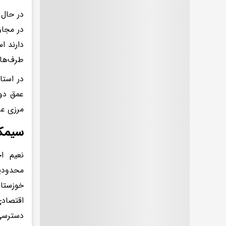
در حال 
در مجاو
دارند ا
طرف‌های
در استا
عمق دو 
مرزی عر
سیمک
نعیم ا
محدودیت
خوزستان
اقتصادی
دسترسی 