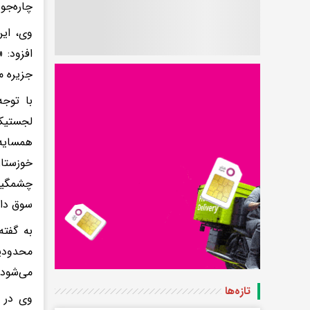
چاره‌جو
وی، این
افزود: 
جزیره م
با توج
لجستیکی
همسایه،
خوزستان
چشمگیر 
سوق دا
به گفته
محدودیت
می‌شود،
تازه‌ها
وی در ت