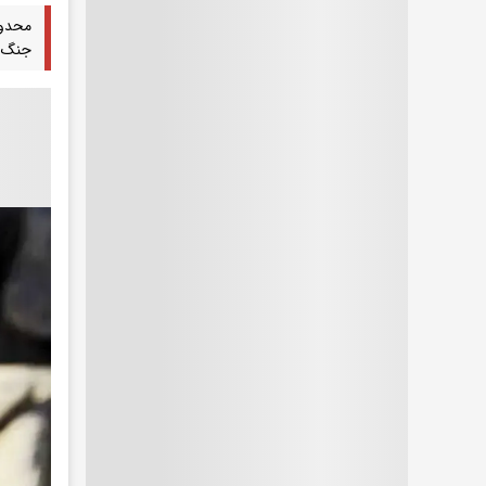
محدود
جنگ ت