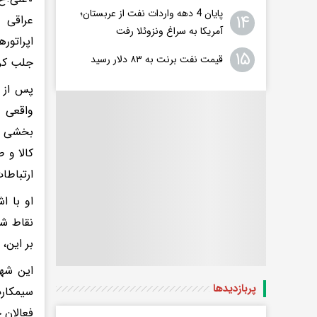
پایان 4 دهه واردات نفت از عربستان؛
۱۴
عراقی 
آمریکا به سراغ ونزوئلا رفت
اپراتور
۱۵
قیمت نفت برنت به ۸۳ دلار رسید
جلب کر
پس از ا
واقعی آ
بخشی از
کالا و 
ارتباطات
او با ا
نقاط شه
بر این، 
این شهر
پربازدید‌ها
سیمکارت
فعالان 