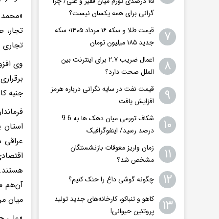
۱۵ درصدی تورم میان فقیر و غنی/ چرا
گرانی برای همه یکسان نیست؟
«محمد ش
تجار، ص
قیمت طلا و سکه ۱۶ مرداد ۱۴۰۵؛ سکه
۷
جدید ١٨۵ میلیون تومان
تجاری و
اعمال ضریب ۲.۷ برای اینترنت بین
۸
وی افزو
الملل صحت دارد؟
برقراری
قیمت نفت در سایه نگرانی درباره هرمز
۹
جنبه کا
افزایش یافت
فرماندا
شکاف تورمی میان دهک ها به 9.6
۱۰
استان ی
درصد رسید/ اینفوگرافیک
عراقی د
زمان واریز معوقات بازنشستگان
۱۱
اقتصادی
مشخص شد؟
هستند.
۱۲
چگونه گوشی داغ را حنک کنیم؟
آن‌هم م
میان م
کاهو و تنباکو، کارخانه‌های جدید تولید
۱۳
پروتئین حیوانی!
«علی.ح»