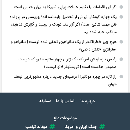
اگر این اقدامات را نکنیم حملات پیاپی آمریکا به ایران حتمی است
یک چهارم کودکان ایرانی از تحصیل بازمانده اند/بهزیستی در پرونده
قتل مهسا شاکی است/ اگر آزار یک کودک را ببینید و گزارش ندهید،
مرتکب جرم شده اید
هیچ چیز خطرناک‌تر از یک نتانیاهوی تحقیر شده نیست | نتانیاهو و
استراتژی «تنش دائمی»
رئیس تازه ارتش آمریکا؛ یک ژنرال چهار ستاره تندرو که دوست
صمیمی هگست است | کریستوفر لانو کیست؟
راز تازه در چهره مونالیزا | فرضیه‌ای جدید درباره مشهورترین لبخند
جهان
درباره ما
تماس با ما
مسابقه
موضوعات داغ
جنگ ایران و آمریکا
دونالد ترامپ