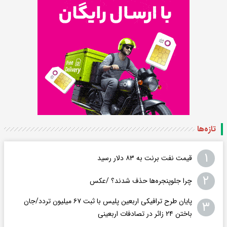
تازه‌ها
۱
قیمت نفت برنت به ۸۳ دلار رسید
۲
چرا جلوپنجره‌ها حذف شدند؟ /عکس
پایان طرح ترافیکی اربعین پلیس با ثبت ۶۷ میلیون تردد/جان
۳
باختن ۲۴ زائر در تصادفات اربعینی