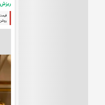
ریزش ق
قیمت 
روشن 