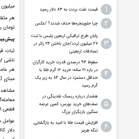
میلیون و ۲۸۳ هزار تومان
۱
قیمت نفت برنت به ۸۳ دلار رسید
۲
چرا جلوپنجره‌ها حذف شدند؟ /عکس
تومان ر
پایان طرح ترافیکی اربعین پلیس با ثبت
پیش‌بین
۳
۶۷ میلیون تردد/جان باختن ۲۴ زائر در
ثبات قی
تصادفات اربعینی
ناشی از
سقوط ۹۳ درصدی قدرت خرید کارگران
هر عامل
در بازه ۲۱ ساله؛ خرید ۱۲ گرم طلا با
۴
حداقل دستمزد در سال ۸۴ به زیر یک
مبنای آ
گرم رسید
هشدار درباره ریسک نقدینگی در
معامله‌
۵
صف‌های خرید بورس؛ کمین عرضه
قطعی از
سنگین بازیگران بزرگ
عوامل س
افزایش قیمت طلا با امید به بازگشایی
۶
دلار کا
تنگه هرمز