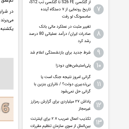
کم‌عمق 
از گلکسی S26 FE تا گلکسی تب S12؛
۷
تاریخ رونمایی از ۷ دستگاه آینده
در شرای
سامسونگ لو رفت
می‌برند
تغییر مثبت در عملکرد مالی بانک
یکشنبه ن
۸
صادرات ایران/ درآمد عملیاتی 80 درصد
رشد کرد
۹
شرط جدید برای بازنشستگی اعلام شد
۱۰
پلی‌استیشن‌های دودزا
گرانی امروز نتیجه جنگ است یا
۱۱
بی‌تدبیری دولت؟ / ناترازی بنزین با
گرانی حل نمی‌شود
پاداش ۲۷ میلیاردی برای گزارش رمزارز
۱۲
غیرمجاز
تکذیب اعمال ضریب ۲.۷ برای اینترنت
۱۳
بین‌الملل از سوی سازمان تنظیم مقررات