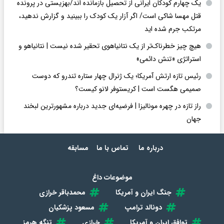
یک چهارم کودکان ایرانی از تحصیل بازمانده اند/بهزیستی در پرونده
قتل مهسا شاکی است/ اگر آزار یک کودک را ببینید و گزارش ندهید،
مرتکب جرم شده اید
هیچ چیز خطرناک‌تر از یک نتانیاهوی تحقیر شده نیست | نتانیاهو و
استراتژی «تنش دائمی»
رئیس تازه ارتش آمریکا؛ یک ژنرال چهار ستاره تندرو که دوست
صمیمی هگست است | کریستوفر لانو کیست؟
راز تازه در چهره مونالیزا | فرضیه‌ای جدید درباره مشهورترین لبخند
جهان
درباره ما
تماس با ما
مسابقه
موضوعات داغ
جنگ ایران و آمریکا
محمدباقر خرازی
دونالد ترامپ
مسعود پزشکیان
توافق ایران و آمریکا
خرازی
تنگه هرمز