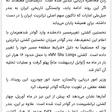
زدن محاصره دریایی تبدیل شده است. کارشناسان معتقدند که
اگر این روند ادامه یابد، وابستگی تاریخی ایران به بندر
جبل‌علی امارات که تاکنون سهم اصلی ترانزیت ایران را در دست
داشته، برای همیشه پایان می‌یابد.
نخستین کشتی تغییرمسیر داده‌شده وارد گوادر شدهم‌زمان با
اعلام این تخفیف‌ها، بندر گوادر میزبان نخستین کشتی ترانزیتی
بود که مستقیماً به دلیل «شرایط منطقه» مسیر خود را تغییر
داده است. کشتی «MV Shu Long» با حمل حدود ۱۶ هزار تن
بار در ماه مه (اوایل اردیبهشت ماه) پهلو گرفت و عملیات تخلیه
آن آغاز شد.
وزیر امور دریایی پاکستان، جنید انور چودری، این رویداد را
نقطه عطفی در تقویت جایگاه‌ گوادر توصیف کرد.
آمارها نشان می‌دهد که پیش از این نیز در ماه آوریل، چهار
کشتی ترانشیپمنت در گوادر ثبت شده است. علاوه بر این، بندر
کراچی پاکستان تنها در مارس ۲۰۲۶ حدود ۱۱ هزار کانتینر