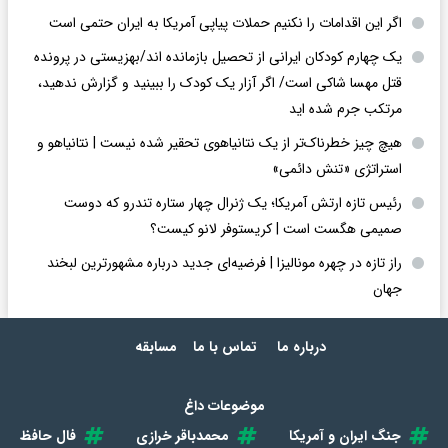
اگر این اقدامات را نکنیم حملات پیاپی آمریکا به ایران حتمی است
یک چهارم کودکان ایرانی از تحصیل بازمانده اند/بهزیستی در پرونده
قتل مهسا شاکی است/ اگر آزار یک کودک را ببینید و گزارش ندهید،
مرتکب جرم شده اید
هیچ چیز خطرناک‌تر از یک نتانیاهوی تحقیر شده نیست | نتانیاهو و
استراتژی «تنش دائمی»
رئیس تازه ارتش آمریکا؛ یک ژنرال چهار ستاره تندرو که دوست
صمیمی هگست است | کریستوفر لانو کیست؟
راز تازه در چهره مونالیزا | فرضیه‌ای جدید درباره مشهورترین لبخند
جهان
درباره ما
تماس با ما
مسابقه
موضوعات داغ
جنگ ایران و آمریکا
محمدباقر خرازی
فال حافظ