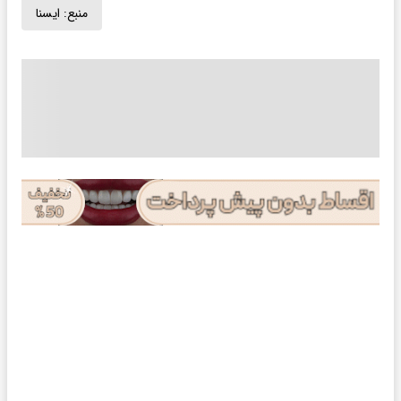
منبع:
ايسنا