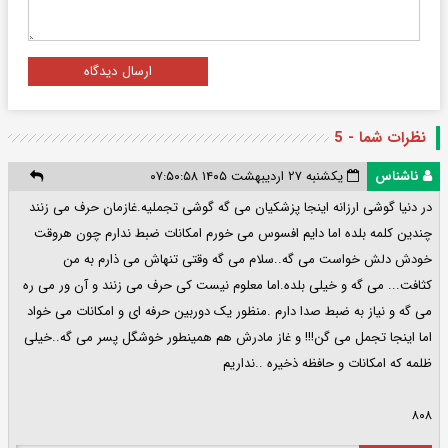
ارسال دیدگاه
نظرات شما - 5
ناشناس
یکشنبه ۲۷ اردیبهشت ۱۴۰۵ ۰۷:۵۰:۵۸
در دنیا گوشی ارزانه اینجا پزشکیان می گه گوشی تجملیه.غازمان حرف می زنند
چندین کلمه بلده اما دایم افسوس می خورم امکانات ضبط ندارم چون هروقت
خودش دلش خواست می گه..سلام می گه وقتی تنهاش می ذارم به من
کثافت... می گه و خیلی بلده.اما معلوم نیست کی حرف می زنند و آن ور می ره
می گه و نیاز به ضبط صدا دارم .منظور یک دوربین حرفه ای و امکانات می خواد
اما اینجا تجمل می گن!!! و غاز مادرش هم همینطور خوشگل پسر می گه..خیلی
ظلمه که امکانات و حافظه ذخیره ..نداریم
۸۰۸