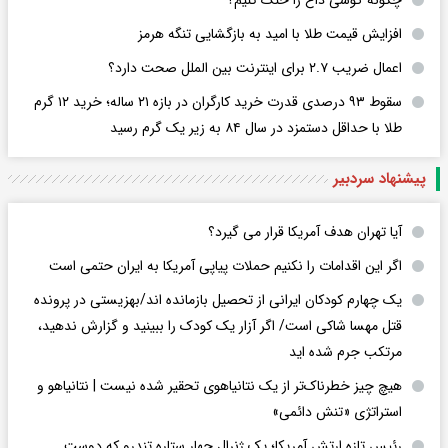
چگونه گوشی داغ را حنک کنیم؟
افزایش قیمت طلا با امید به بازگشایی تنگه هرمز
اعمال ضریب ۲.۷ برای اینترنت بین الملل صحت دارد؟
سقوط ۹۳ درصدی قدرت خرید کارگران در بازه ۲۱ ساله؛ خرید ۱۲ گرم
طلا با حداقل دستمزد در سال ۸۴ به زیر یک گرم رسید
پیشنهاد سردبیر
آیا تهران هدف آمریکا قرار می گیرد؟
اگر این اقدامات را نکنیم حملات پیاپی آمریکا به ایران حتمی است
یک چهارم کودکان ایرانی از تحصیل بازمانده اند/بهزیستی در پرونده
قتل مهسا شاکی است/ اگر آزار یک کودک را ببینید و گزارش ندهید،
مرتکب جرم شده اید
هیچ چیز خطرناک‌تر از یک نتانیاهوی تحقیر شده نیست | نتانیاهو و
استراتژی «تنش دائمی»
رئیس تازه ارتش آمریکا؛ یک ژنرال چهار ستاره تندرو که دوست