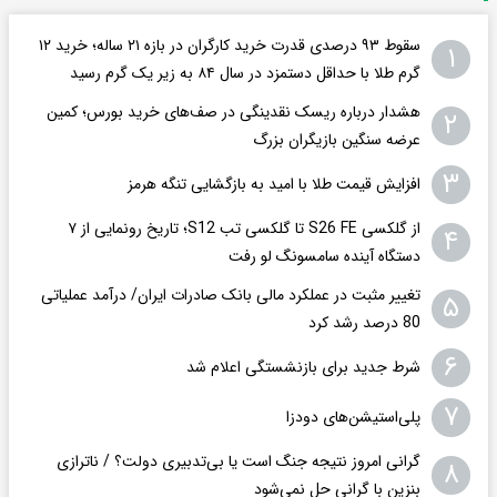
سقوط ۹۳ درصدی قدرت خرید کارگران در بازه ۲۱ ساله؛ خرید ۱۲
۱
گرم طلا با حداقل دستمزد در سال ۸۴ به زیر یک گرم رسید
هشدار درباره ریسک نقدینگی در صف‌های خرید بورس؛ کمین
۲
عرضه سنگین بازیگران بزرگ
۳
افزایش قیمت طلا با امید به بازگشایی تنگه هرمز
از گلکسی S26 FE تا گلکسی تب S12؛ تاریخ رونمایی از ۷
۴
دستگاه آینده سامسونگ لو رفت
تغییر مثبت در عملکرد مالی بانک صادرات ایران/ درآمد عملیاتی
۵
80 درصد رشد کرد
۶
شرط جدید برای بازنشستگی اعلام شد
۷
پلی‌استیشن‌های دودزا
گرانی امروز نتیجه جنگ است یا بی‌تدبیری دولت؟ / ناترازی
۸
بنزین با گرانی حل نمی‌شود