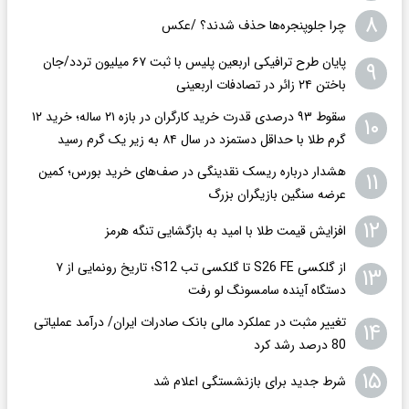
۸
چرا جلوپنجره‌ها حذف شدند؟ /عکس
پایان طرح ترافیکی اربعین پلیس با ثبت ۶۷ میلیون تردد/جان
۹
باختن ۲۴ زائر در تصادفات اربعینی
سقوط ۹۳ درصدی قدرت خرید کارگران در بازه ۲۱ ساله؛ خرید ۱۲
۱۰
گرم طلا با حداقل دستمزد در سال ۸۴ به زیر یک گرم رسید
هشدار درباره ریسک نقدینگی در صف‌های خرید بورس؛ کمین
۱۱
عرضه سنگین بازیگران بزرگ
۱۲
افزایش قیمت طلا با امید به بازگشایی تنگه هرمز
از گلکسی S26 FE تا گلکسی تب S12؛ تاریخ رونمایی از ۷
۱۳
دستگاه آینده سامسونگ لو رفت
تغییر مثبت در عملکرد مالی بانک صادرات ایران/ درآمد عملیاتی
۱۴
80 درصد رشد کرد
۱۵
شرط جدید برای بازنشستگی اعلام شد