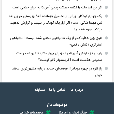
اگر این اقدامات را نکنیم حملات پیاپی آمریکا به ایران حتمی است
یک چهارم کودکان ایرانی از تحصیل بازمانده اند/بهزیستی در پرونده
قتل مهسا شاکی است/ اگر آزار یک کودک را ببینید و گزارش ندهید،
مرتکب جرم شده اید
هیچ چیز خطرناک‌تر از یک نتانیاهوی تحقیر شده نیست | نتانیاهو و
استراتژی «تنش دائمی»
رئیس تازه ارتش آمریکا؛ یک ژنرال چهار ستاره تندرو که دوست
صمیمی هگست است | کریستوفر لانو کیست؟
راز تازه در چهره مونالیزا | فرضیه‌ای جدید درباره مشهورترین لبخند
جهان
درباره ما
تماس با ما
مسابقه
موضوعات داغ
جنگ ایران و آمریکا
محمدباقر خرازی