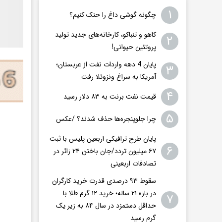
۱
چگونه گوشی داغ را حنک کنیم؟
کاهو و تنباکو، کارخانه‌های جدید تولید
۲
پروتئین حیوانی!
پایان 4 دهه واردات نفت از عربستان؛
۳
آمریکا به سراغ ونزوئلا رفت
۴
قیمت نفت برنت به ۸۳ دلار رسید
۵
چرا جلوپنجره‌ها حذف شدند؟ /عکس
پایان طرح ترافیکی اربعین پلیس با ثبت
۶
۶۷ میلیون تردد/جان باختن ۲۴ زائر در
تصادفات اربعینی
سقوط ۹۳ درصدی قدرت خرید کارگران
در بازه ۲۱ ساله؛ خرید ۱۲ گرم طلا با
۷
حداقل دستمزد در سال ۸۴ به زیر یک
گرم رسید