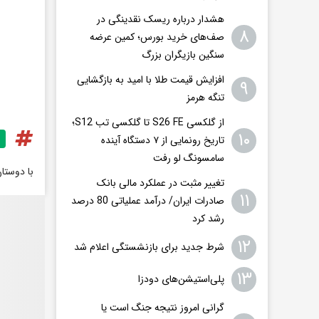
هشدار درباره ریسک نقدینگی در
۸
صف‌های خرید بورس؛ کمین عرضه
سنگین بازیگران بزرگ
افزایش قیمت طلا با امید به بازگشایی
۹
تنگه هرمز
از گلکسی S26 FE تا گلکسی تب S12؛
۱۰
تاریخ رونمایی از ۷ دستگاه آینده
سامسونگ لو رفت
با دوستا
تغییر مثبت در عملکرد مالی بانک
۱۱
صادرات ایران/ درآمد عملیاتی 80 درصد
رشد کرد
۱۲
شرط جدید برای بازنشستگی اعلام شد
۱۳
پلی‌استیشن‌های دودزا
گرانی امروز نتیجه جنگ است یا