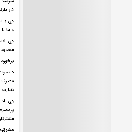
شرکت تو
کار دارند
وی با ا
و ما با ۲ نوع تلفات فنی و غیرفنی روبرو هستیم.
وی ادا
محدودسا
برخورد 
دادخواه
نظارت دق
وی ادا
پرمصرف
مشترکا
مشوق‌ه