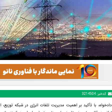
کدخبر:
3214504
دادخواه، با تأکید بر اهمیت مدیریت تلفات انرژی در شبکه توزیع، ا