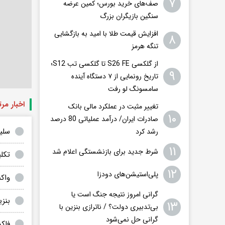
۷
صف‌های خرید بورس؛ کمین عرضه
سنگین بازیگران بزرگ
افزایش قیمت طلا با امید به بازگشایی
۸
تنگه هرمز
از گلکسی S26 FE تا گلکسی تب S12؛
۹
تاریخ رونمایی از ۷ دستگاه آینده
سامسونگ لو رفت
اخبار مر
تغییر مثبت در عملکرد مالی بانک
۱۰
صادرات ایران/ درآمد عملیاتی 80 درصد
سلی
رشد کرد
۱۱
شرط جدید برای بازنشستگی اعلام شد
تکل
۱۲
پلی‌استیشن‌های دودزا
واک
گرانی امروز نتیجه جنگ است یا
بنزین وی
۱۳
بی‌تدبیری دولت؟ / ناترازی بنزین با
گرانی حل نمی‌شود
فاک