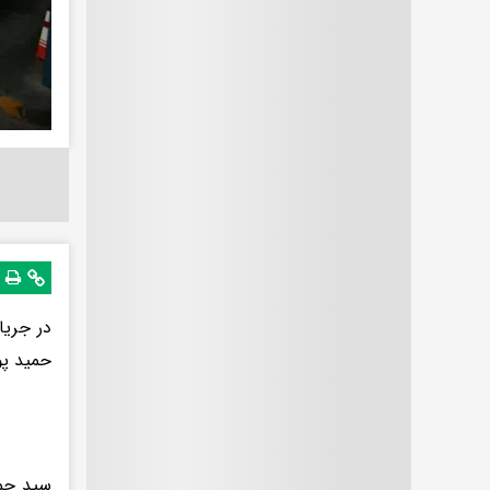
حمید پو
سید حمی