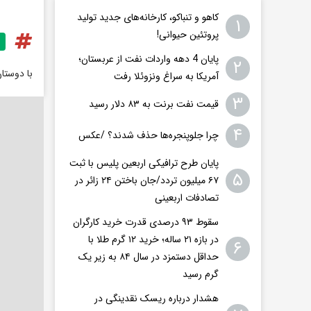
کاهو و تنباکو، کارخانه‌های جدید تولید
۱
پروتئین حیوانی!
پایان 4 دهه واردات نفت از عربستان؛
۲
با دوستا
آمریکا به سراغ ونزوئلا رفت
۳
قیمت نفت برنت به ۸۳ دلار رسید
۴
چرا جلوپنجره‌ها حذف شدند؟ /عکس
پایان طرح ترافیکی اربعین پلیس با ثبت
۵
۶۷ میلیون تردد/جان باختن ۲۴ زائر در
تصادفات اربعینی
سقوط ۹۳ درصدی قدرت خرید کارگران
در بازه ۲۱ ساله؛ خرید ۱۲ گرم طلا با
۶
حداقل دستمزد در سال ۸۴ به زیر یک
گرم رسید
هشدار درباره ریسک نقدینگی در