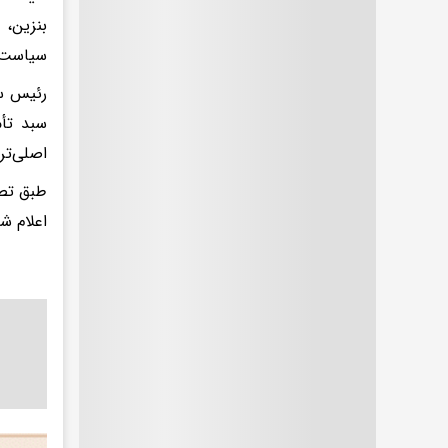
بنزین،
سیاست‌ه
رئیس سا
سبد تأم
اصلی‌تر
طبق تصم
اعلام ش