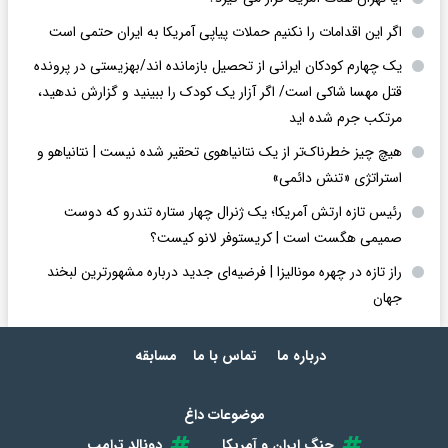
اگر این اقدامات را نکنیم حملات پیاپی آمریکا به ایران حتمی است
یک چهارم کودکان ایرانی از تحصیل بازمانده اند/بهزیستی در پرونده
قتل مهسا شاکی است/ اگر آزار یک کودک را ببینید و گزارش ندهید،
مرتکب جرم شده اید
هیچ چیز خطرناک‌تر از یک نتانیاهوی تحقیر شده نیست | نتانیاهو و
استراتژی «تنش دائمی»
رئیس تازه ارتش آمریکا؛ یک ژنرال چهار ستاره تندرو که دوست
صمیمی هگست است | کریستوفر لانو کیست؟
راز تازه در چهره مونالیزا | فرضیه‌ای جدید درباره مشهورترین لبخند
جهان
درباره ما
تماس با ما
مسابقه
موضوعات داغ
جنگ ایران و آمریکا
دونالد ترامپ