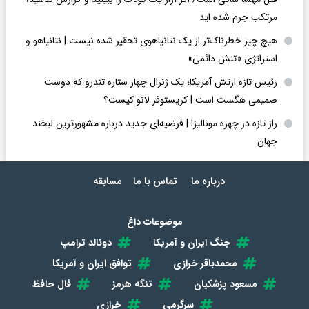
مرتکب جرم شده اید
هیچ چیز خطرناک‌تر از یک نتانیاهوی تحقیر شده نیست | نتانیاهو و
استراتژی «تنش دائمی»
رئیس تازه ارتش آمریکا؛ یک ژنرال چهار ستاره تندرو که دوست
صمیمی هگست است | کریستوفر لانو کیست؟
راز تازه در چهره مونالیزا | فرضیه‌ای جدید درباره مشهورترین لبخند
جهان
درباره ما
تماس با ما
مسابقه
موضوعات داغ
جنگ ایران و آمریکا
دونالد ترامپ
محمدباقر خرازی
توافق ایران و آمریکا
مسعود پزشکیان
تنگه هرمز
فال حافظ
سرگرمی
خرازی