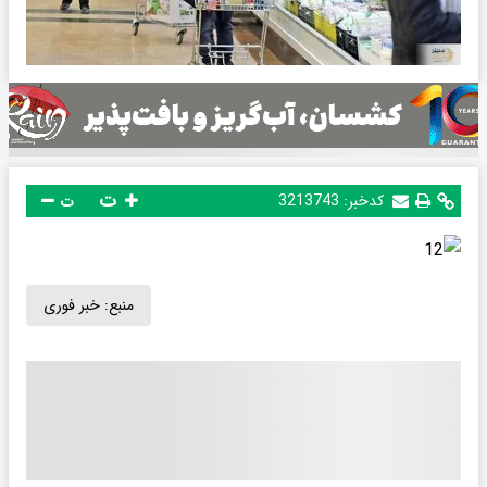
ت
کدخبر:
3213743
ت
منبع:
خبر فوری