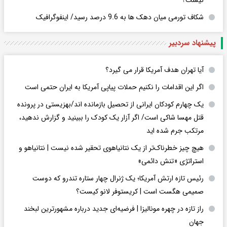
شکاف تورمی میان دهک ها به 9.6 درصد رسید/ اینفوگرافیک
پیشنهاد سردبیر
آیا تهران هدف آمریکا قرار می گیرد؟
اگر این اقدامات را نکنیم حملات پیاپی آمریکا به ایران حتمی است
یک چهارم کودکان ایرانی از تحصیل بازمانده اند/بهزیستی در پرونده
قتل مهسا شاکی است/ اگر آزار یک کودک را ببینید و گزارش ندهید،
مرتکب جرم شده اید
هیچ چیز خطرناک‌تر از یک نتانیاهوی تحقیر شده نیست | نتانیاهو و
استراتژی «تنش دائمی»
رئیس تازه ارتش آمریکا؛ یک ژنرال چهار ستاره تندرو که دوست
صمیمی هگست است | کریستوفر لانو کیست؟
راز تازه در چهره مونالیزا | فرضیه‌ای جدید درباره مشهورترین لبخند
جهان