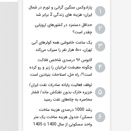
پارادوکس سنگین گرانی و تورم در شمال
۱
ایران؛ هزینه های زندگی 2 برابر ‌شد
حداقل دستمزد در کشورهای اروپایی
۲
چقدر است؟
یک ساعت خاموشی همه کولرهای آبی
۳
تهران، ۵۰۰ هزار نفر را سیراب می‌کند
کابوس ۹۶ درصدی شاخص فلاکت
۴
چگونه معیشت ایرانیان را زیر و رو کرده
است؟/ راه حل، اصلاحات بنیادین است
توقف فعالیت پایانه صادرات نفت ایران/
۵
جزیره خارک بدون نفتکش ماند/ فشار
محاصره به چاه‌های نفت رسید
رشد 1000 درصدی هزینه ساخت
۶
مسکن/ جدول هزینه ساخت یک متر
واحد مسکونی از سال 1400 تا 1405