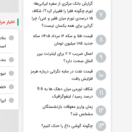
گزارش بانک مرکزی از سفره ایرانی‌ها؛
تورم چگونه فقرا را فقیرتر کرد؟/ شکاف
۷
۱۵ درصدی تورم میان فقیر و غنی/ چرا
اخبار مر
گرانی برای همه یکسان نیست؟
قیمت طلا و سکه ۱۶ مرداد ۱۴۰۵؛ سکه
۸
بنا
جدید ١٨۵ میلیون تومان
است
اعمال ضریب ۲.۷ برای اینترنت بین
۹
بندر
الملل صحت دارد؟
قیمت نفت در سایه نگرانی درباره هرمز
۱۰
نیوی
افزایش یافت
خضری
شکاف تورمی میان دهک ها به 9.6
۱۱
درصد رسید/ اینفوگرافیک
ایران با ۲ موشک بالستی
زمان واریز معوقات بازنشستگان
۱۲
مشخص شد؟
۱۳
چگونه گوشی داغ را حنک کنیم؟