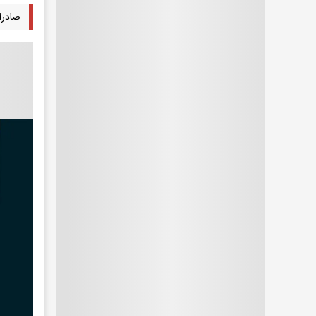
صادرات د