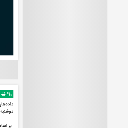
داده‌ها
دوشنبه (14 اردیبهشت)، سقوط کرد