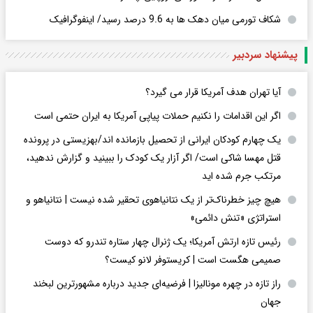
شکاف تورمی میان دهک ها به 9.6 درصد رسید/ اینفوگرافیک
پیشنهاد سردبیر
آیا تهران هدف آمریکا قرار می گیرد؟
اگر این اقدامات را نکنیم حملات پیاپی آمریکا به ایران حتمی است
یک چهارم کودکان ایرانی از تحصیل بازمانده اند/بهزیستی در پرونده
قتل مهسا شاکی است/ اگر آزار یک کودک را ببینید و گزارش ندهید،
مرتکب جرم شده اید
هیچ چیز خطرناک‌تر از یک نتانیاهوی تحقیر شده نیست | نتانیاهو و
استراتژی «تنش دائمی»
رئیس تازه ارتش آمریکا؛ یک ژنرال چهار ستاره تندرو که دوست
صمیمی هگست است | کریستوفر لانو کیست؟
راز تازه در چهره مونالیزا | فرضیه‌ای جدید درباره مشهورترین لبخند
جهان