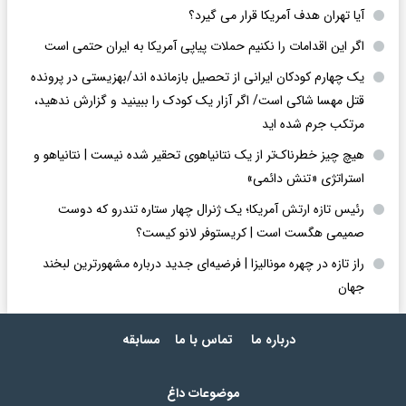
آیا تهران هدف آمریکا قرار می گیرد؟
اگر این اقدامات را نکنیم حملات پیاپی آمریکا به ایران حتمی است
یک چهارم کودکان ایرانی از تحصیل بازمانده اند/بهزیستی در پرونده
قتل مهسا شاکی است/ اگر آزار یک کودک را ببینید و گزارش ندهید،
مرتکب جرم شده اید
هیچ چیز خطرناک‌تر از یک نتانیاهوی تحقیر شده نیست | نتانیاهو و
استراتژی «تنش دائمی»
رئیس تازه ارتش آمریکا؛ یک ژنرال چهار ستاره تندرو که دوست
صمیمی هگست است | کریستوفر لانو کیست؟
راز تازه در چهره مونالیزا | فرضیه‌ای جدید درباره مشهورترین لبخند
جهان
درباره ما
تماس با ما
مسابقه
موضوعات داغ