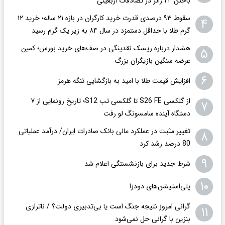
باختن ۲۴ زائر در تصادفات اربعینی
سقوط ۹۳ درصدی قدرت خرید کارگران در بازه ۲۱ ساله؛ خرید ۱۲
۴
گرم طلا با حداقل دستمزد در سال ۸۴ به زیر یک گرم رسید
هشدار درباره ریسک نقدینگی در صف‌های خرید بورس؛ کمین
۵
عرضه سنگین بازیگران بزرگ
۶
افزایش قیمت طلا با امید به بازگشایی تنگه هرمز
از گلکسی S26 FE تا گلکسی تب S12؛ تاریخ رونمایی از ۷
۷
دستگاه آینده سامسونگ لو رفت
تغییر مثبت در عملکرد مالی بانک صادرات ایران/ درآمد عملیاتی
۸
80 درصد رشد کرد
۹
شرط جدید برای بازنشستگی اعلام شد
۱۰
پلی‌استیشن‌های دودزا
گرانی امروز نتیجه جنگ است یا بی‌تدبیری دولت؟ / ناترازی
۱۱
بنزین با گرانی حل نمی‌شود