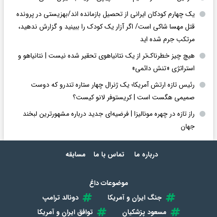
یک چهارم کودکان ایرانی از تحصیل بازمانده اند/بهزیستی در پرونده
قتل مهسا شاکی است/ اگر آزار یک کودک را ببینید و گزارش ندهید،
مرتکب جرم شده اید
هیچ چیز خطرناک‌تر از یک نتانیاهوی تحقیر شده نیست | نتانیاهو و
استراتژی «تنش دائمی»
رئیس تازه ارتش آمریکا؛ یک ژنرال چهار ستاره تندرو که دوست
صمیمی هگست است | کریستوفر لانو کیست؟
راز تازه در چهره مونالیزا | فرضیه‌ای جدید درباره مشهورترین لبخند
جهان
درباره ما
تماس با ما
مسابقه
موضوعات داغ
جنگ ایران و آمریکا
دونالد ترامپ
مسعود پزشکیان
توافق ایران و آمریکا