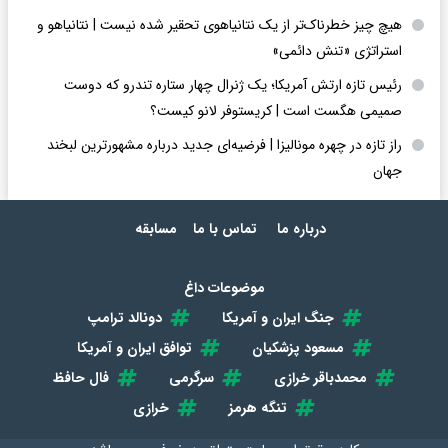
هیچ چیز خطرناک‌تر از یک نتانیاهوی تحقیر شده نیست | نتانیاهو و
استراتژی «تنش دائمی»
رئیس تازه ارتش آمریکا؛ یک ژنرال چهار ستاره تندرو که دوست
صمیمی هگست است | کریستوفر لانو کیست؟
راز تازه در چهره مونالیزا | فرضیه‌ای جدید درباره مشهورترین لبخند
جهان
درباره ما
تماس با ما
مسابقه
موضوعات داغ
جنگ ایران و آمریکا
دونالد ترامپ
مسعود پزشکیان
توافق ایران و آمریکا
محمدباقر خرازی
سرگرمی
فال حافظ
تنگه هرمز
خرازی