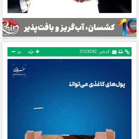
ت
کدخبر:
3103042
ت