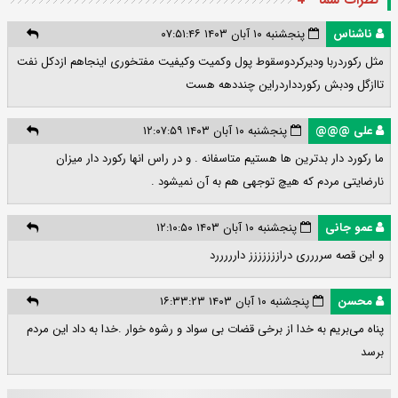
نظرات شما - 4
ناشناس
پنجشنبه ۱۰ آبان ۱۴۰۳ ۰۷:۵۱:۴۶
مثل رکوردربا ودیرکردوسقوط پول وکمیت وکیفیت مفتخوری اینجاهم ازدکل نفت
تاازگل ودبش رکوردداردراین چنددهه هست
علی @@@
پنجشنبه ۱۰ آبان ۱۴۰۳ ۱۲:۰۷:۵۹
ما رکورد دار بدترین ها هستیم متاسفانه . و در راس انها رکورد دار میزان
نارضایتی مردم که هیچ توجهی هم به آن نمیشود .
عمو جانی
پنجشنبه ۱۰ آبان ۱۴۰۳ ۱۲:۱۰:۵۰
و این قصه سرررری دراززززززز دارررررد
محسن
پنجشنبه ۱۰ آبان ۱۴۰۳ ۱۶:۳۳:۲۳
پناه می‌بریم به خدا از برخی قضات بی سواد و رشوه خوار .خدا به داد این مردم
برسد