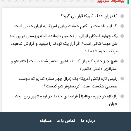
پیشنهاد سردبیر
آیا تهران هدف آمریکا قرار می گیرد؟
اگر این اقدامات را نکنیم حملات پیاپی آمریکا به ایران حتمی است
یک چهارم کودکان ایرانی از تحصیل بازمانده اند/بهزیستی در پرونده
قتل مهسا شاکی است/ اگر آزار یک کودک را ببینید و گزارش ندهید،
مرتکب جرم شده اید
هیچ چیز خطرناک‌تر از یک نتانیاهوی تحقیر شده نیست | نتانیاهو و
استراتژی «تنش دائمی»
رئیس تازه ارتش آمریکا؛ یک ژنرال چهار ستاره تندرو که دوست
صمیمی هگست است | کریستوفر لانو کیست؟
راز تازه در چهره مونالیزا | فرضیه‌ای جدید درباره مشهورترین لبخند
جهان
درباره ما
تماس با ما
مسابقه