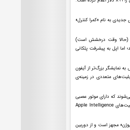
اپل قیمت آیفون ۱۶ را در مدل ۱۲۸ گیگابایتی ۷۹۹ دلار و قیمت آیفون ۱۶ پلاس را ۸۹۹ دلار اعلام کرده است.
ز قبل، دکمه‌ی جدیدی به نام «کمرا کنترل»
 گوشی پرچمدار جدید اپل که لحظاتی پیش در مراسم It's Glowtime (حالا وقت درخشش است)
؛ اما اپل به پیشرفت پلکانی
ی اپل، دو گوشی آیفون ۱۶ پرو و آیفون ۱۶ پرو مکس به نمایشگر بزرگ‌تر از آیفون
، قابلیت‌های متعددی در زمینه‌ی
و آیفون ۱۶ پرو مکس با پردازنده‌ی A۱۸ Pro عرضه می‌شوند که دارای موتور عصبی
۱۶ هسته‌ای است. به روایت اپل، این تراشه «عملکرد شگفت‌انگیز» برای قابلیت‌های Apple Intelligence
با نام تجاری «فیوژن» مجهز است و از دوربین