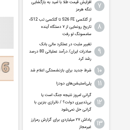
افزایش قیمت طلا با امید به بازگشایی
۷
تنگه هرمز
از گلکسی S26 FE تا گلکسی تب S12؛
۸
تاریخ رونمایی از ۷ دستگاه آینده
سامسونگ لو رفت
تغییر مثبت در عملکرد مالی بانک
۹
صادرات ایران/ درآمد عملیاتی 80 درصد
رشد کرد
۱۰
شرط جدید برای بازنشستگی اعلام شد
۱۱
پلی‌استیشن‌های دودزا
گرانی امروز نتیجه جنگ است یا
۱۲
بی‌تدبیری دولت؟ / ناترازی بنزین با
گرانی حل نمی‌شود
پاداش ۲۷ میلیاردی برای گزارش رمزارز
۱۳
غیرمجاز