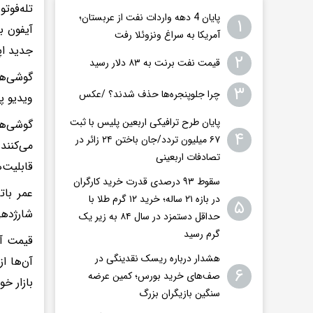
پایان 4 دهه واردات نفت از عربستان؛
۱
آیفون ب
آمریکا به سراغ ونزوئلا رفت
جدید اپل برا
۲
قیمت نفت برنت به ۸۳ دلار رسید
۳
چرا جلوپنجره‌ها حذف شدند؟ /عکس
ویدیو 
پایان طرح ترافیکی اربعین پلیس با ثبت
۴
۶۷ میلیون تردد/جان باختن ۲۴ زائر در
می‌کنند
تصادفات اربعینی
قابلیت‌
سقوط ۹۳ درصدی قدرت خرید کارگران
در بازه ۲۱ ساله؛ خرید ۱۲ گرم طلا با
۵
شارژدهی ارائه می
حداقل دستمزد در سال ۸۴ به زیر یک
گرم رسید
هشدار درباره ریسک نقدینگی در
۶
صف‌های خرید بورس؛ کمین عرضه
بازار خ
سنگین بازیگران بزرگ