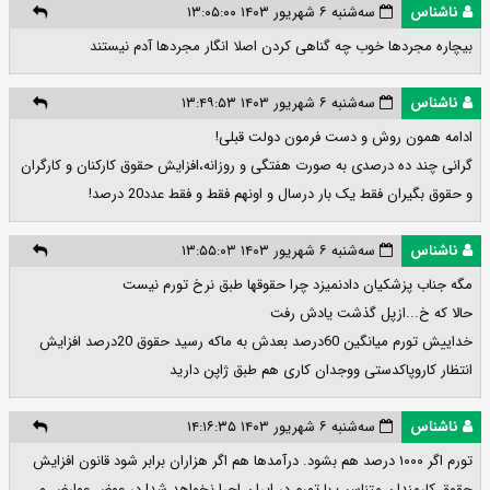
ناشناس
سه‌شنبه ۶ شهریور ۱۴۰۳ ۱۳:۰۵:۰۰
بیچاره مجردها خوب چه گناهی کردن اصلا انگار مجردها آدم نیستند
ناشناس
سه‌شنبه ۶ شهریور ۱۴۰۳ ۱۳:۴۹:۵۳
ادامه همون روش و دست فرمون دولت قبلی!
گرانی چند ده درصدی به صورت هفتگی و روزانه،افزایش حقوق کارکنان و کارگران
و حقوق بگیران فقط یک بار درسال و اونهم فقط و فقط عدد20 درصد!
ناشناس
سه‌شنبه ۶ شهریور ۱۴۰۳ ۱۳:۵۵:۰۳
مگه جناب پزشکیان دادنمیزد چرا حقوقها طبق نرخ تورم نیست
حالا که خ...ازپل گذشت یادش رفت
خداییش تورم میانگین 60درصد بعدش به ماکه رسید حقوق 20درصد افزایش
انتظار کاروپاکدستی ووجدان کاری هم طبق ژاپن دارید
ناشناس
سه‌شنبه ۶ شهریور ۱۴۰۳ ۱۴:۱۶:۳۵
تورم اگر ۱۰۰۰ درصد هم بشود‌. درآمدها هم اگر هزاران برابر شود قانون افزایش
حقوق کارمندان متناسب با تورم در ایران اجرا نخواهد شد! در عوض عوارض و