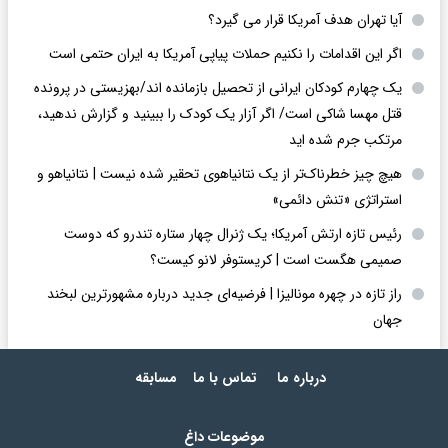
آیا تهران هدف آمریکا قرار می گیرد؟
اگر این اقدامات را نکنیم حملات پیاپی آمریکا به ایران حتمی است
یک چهارم کودکان ایرانی از تحصیل بازمانده اند/بهزیستی در پرونده
قتل مهسا شاکی است/ اگر آزار یک کودک را ببینید و گزارش ندهید،
مرتکب جرم شده اید
هیچ چیز خطرناک‌تر از یک نتانیاهوی تحقیر شده نیست | نتانیاهو و
استراتژی «تنش دائمی»
رئیس تازه ارتش آمریکا؛ یک ژنرال چهار ستاره تندرو که دوست
صمیمی هگست است | کریستوفر لانو کیست؟
راز تازه در چهره مونالیزا | فرضیه‌ای جدید درباره مشهورترین لبخند
جهان
درباره ما
تماس با ما
مسابقه
موضوعات داغ