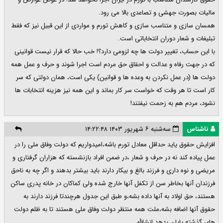
مالیات بصورت جهشی و تصاعدی بالا می رود.
همسان سازی و متناسب سازی و کاهش تورم و مواردی از این قبیل نیز که فقط
تبلیغات و شعار دوران انتخاباتی است.
با این حساب، تغییر دولت ها چه لزومی دارد؟! خب حالا که قرار نیست قوانینی
که در جهت رفاه و عدالت و احقاق حق مردم است اجرا شوند و حرف و عمل همه
دولت ها (در عمل نکردن به وعده ها و قوانین) یکی است، همان دولتی که سر
کار است تا هر وقت که خواست سر کار بماند و این همه نیز هزینه انتخابات ها
نشود، مردم هم به زحمت نیفتند!
ناشناس
سه‌شنبه ۶ شهریور ۱۴۰۳ ۱۴:۲۲:۴۸
افزایش حقوق یاید حداقل معادل تورم باشه،امیدواریم که دولت وفاق ملی را در
عمل پیاده کند نه در حرف و شعار ،در ضمن افراد بازنشسته که هزاران گرفتاری و
مریضی و نوه داری و فرزند بالغ و بیکار دارند باید بیشتر بدهند و اگر چه به ناحق
فرزندان آنها بخاطر سن از تکفل آنها خارج شده ولی کماکان در خانه پدری ساکن
هستند، حق اولاد به آنها داده بشه،و طبق این جدول هرچندتا فرزند دارند به
حقوق آنها اضافه بشه،ملت همه منتظر دولت وفاق ملی هستند تا به ظلم دولت
های گذشته پایان بدهد.انشالله