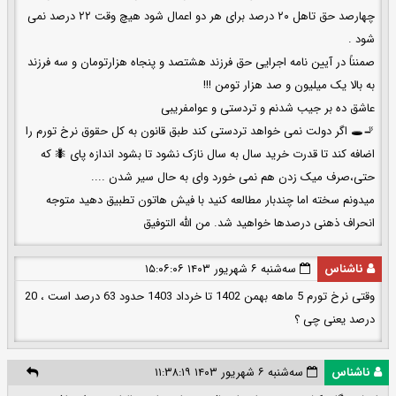
چهارصد حق تاهل ۲۰ درصد برای هر دو اعمال شود هیچ وقت ۲۲ درصد نمی
شود .
صمنناً در آیین نامه اجرایی حق فرزند هشتصد و پنجاه هزارتومان و سه فرزند
به بالا یک میلیون و صد هزار تومن !!!
عاشق ده بر جیب شدنم و تردستی و عوامفریبی
🚬🕳 اگر دولت نمی خواهد تردستی کند طبق قانون به کل حقوق نرخ تورم را
اضافه کند تا قدرت خرید سال به سال نازک نشود تا بشود اندازه پای 🐜 که
حتی،صرف میک زدن هم نمی خورد وای به حال سیر شدن ....
میدونم سخته اما چندبار مطالعه کنید با فیش هاتون تطبیق دهید متوجه
انحراف ذهنی درصدها خواهید شد. من الله التوفیق
ناشناس
سه‌شنبه ۶ شهریور ۱۴۰۳ ۱۵:۰۶:۰۶
وقتی نرخ تورم 5 ماهه بهمن 1402 تا خرداد 1403 حدود 63 درصد است ، 20
درصد یعنی چی ؟
ناشناس
سه‌شنبه ۶ شهریور ۱۴۰۳ ۱۱:۳۸:۱۹