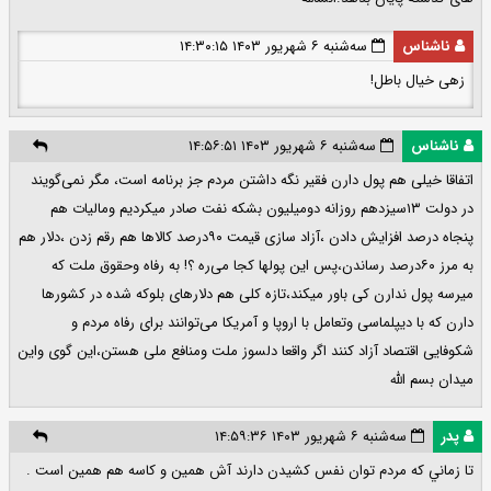
ناشناس
سه‌شنبه ۶ شهریور ۱۴۰۳ ۱۴:۳۰:۱۵
زهی خیال باطل!
ناشناس
سه‌شنبه ۶ شهریور ۱۴۰۳ ۱۴:۵۶:۵۱
اتفاقا خیلی هم پول دارن فقیر نگه داشتن مردم جز برنامه است، مگر نمی‌گویند
در دولت ۱۳سیزدهم روزانه دومیلیون بشکه نفت صادر میکردیم ومالیات هم
پنجاه درصد افزایش دادن ،آزاد سازی قیمت ۹۰درصد کالاها هم رقم زدن ،دلار هم
به مرز ۶۰درصد رساندن،پس این پولها کجا می‌ره ؟! به رفاه وحقوق ملت که
میرسه پول ندارن کی باور میکند،تازه کلی هم دلارهای بلوکه شده در کشورها
دارن که با دیپلماسی وتعامل با اروپا و آمریکا می‌توانند برای رفاه مردم و
شکوفایی اقتصاد آزاد کنند اگر واقعا دلسوز ملت ومنافع ملی هستن،این گوی واین
میدان بسم الله
پدر
سه‌شنبه ۶ شهریور ۱۴۰۳ ۱۴:۵۹:۳۶
تا زماني كه مردم توان نفس كشيدن دارند آش همين و كاسه هم همين است .