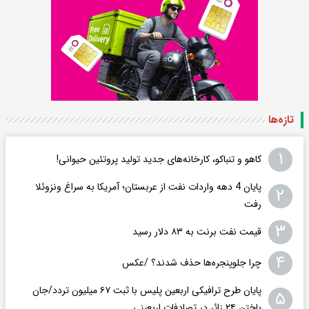
تازه‌ها
۱
کاهو و تنباکو، کارخانه‌های جدید تولید پروتئین حیوانی!
پایان 4 دهه واردات نفت از عربستان؛ آمریکا به سراغ ونزوئلا
۲
رفت
۳
قیمت نفت برنت به ۸۳ دلار رسید
۴
چرا جلوپنجره‌ها حذف شدند؟ /عکس
پایان طرح ترافیکی اربعین پلیس با ثبت ۶۷ میلیون تردد/جان
۵
باختن ۲۴ زائر در تصادفات اربعینی