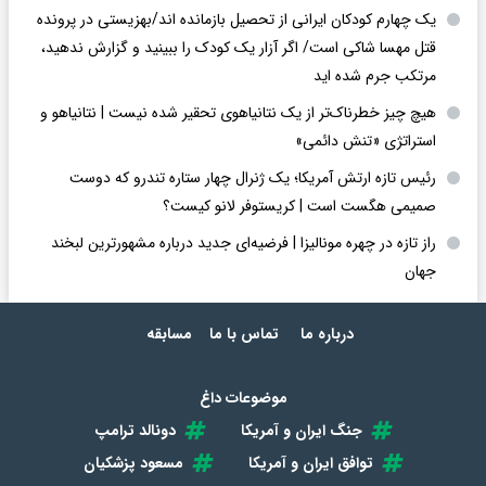
یک چهارم کودکان ایرانی از تحصیل بازمانده اند/بهزیستی در پرونده
قتل مهسا شاکی است/ اگر آزار یک کودک را ببینید و گزارش ندهید،
مرتکب جرم شده اید
هیچ چیز خطرناک‌تر از یک نتانیاهوی تحقیر شده نیست | نتانیاهو و
استراتژی «تنش دائمی»
رئیس تازه ارتش آمریکا؛ یک ژنرال چهار ستاره تندرو که دوست
صمیمی هگست است | کریستوفر لانو کیست؟
راز تازه در چهره مونالیزا | فرضیه‌ای جدید درباره مشهورترین لبخند
جهان
درباره ما
تماس با ما
مسابقه
موضوعات داغ
جنگ ایران و آمریکا
دونالد ترامپ
توافق ایران و آمریکا
مسعود پزشکیان