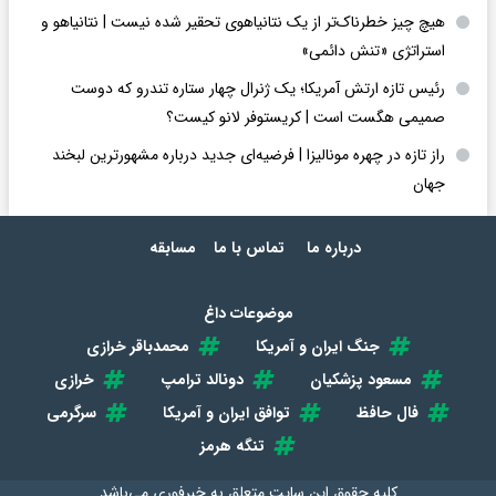
هیچ چیز خطرناک‌تر از یک نتانیاهوی تحقیر شده نیست | نتانیاهو و
استراتژی «تنش دائمی»
رئیس تازه ارتش آمریکا؛ یک ژنرال چهار ستاره تندرو که دوست
صمیمی هگست است | کریستوفر لانو کیست؟
راز تازه در چهره مونالیزا | فرضیه‌ای جدید درباره مشهورترین لبخند
جهان
درباره ما
تماس با ما
مسابقه
موضوعات داغ
جنگ ایران و آمریکا
محمدباقر خرازی
مسعود پزشکیان
دونالد ترامپ
خرازی
فال حافظ
توافق ایران و آمریکا
سرگرمی
تنگه هرمز
کلیه حقوق این سایت متعلق به
خبرفوری
می‌باشد