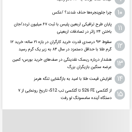
۱۰
چرا جلوپنجره‌ها حذف شدند؟ /عکس
پایان طرح ترافیکی اربعین پلیس با ثبت ۶۷ میلیون تردد/جان
۱۱
باختن ۲۴ زائر در تصادفات اربعینی
سقوط ۹۳ درصدی قدرت خرید کارگران در بازه ۲۱ ساله؛ خرید ۱۲
۱۲
گرم طلا با حداقل دستمزد در سال ۸۴ به زیر یک گرم رسید
هشدار درباره ریسک نقدینگی در صف‌های خرید بورس؛ کمین
۱۳
عرضه سنگین بازیگران بزرگ
۱۴
افزایش قیمت طلا با امید به بازگشایی تنگه هرمز
از گلکسی S26 FE تا گلکسی تب S12؛ تاریخ رونمایی از ۷
۱۵
دستگاه آینده سامسونگ لو رفت