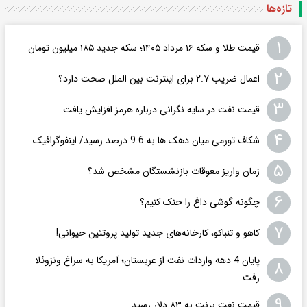
تازه‌ها
۱
قیمت طلا و سکه ۱۶ مرداد ۱۴۰۵؛ سکه جدید ١٨۵ میلیون تومان
۲
اعمال ضریب ۲.۷ برای اینترنت بین الملل صحت دارد؟
۳
قیمت نفت در سایه نگرانی درباره هرمز افزایش یافت
۴
شکاف تورمی میان دهک ها به 9.6 درصد رسید/ اینفوگرافیک
۵
زمان واریز معوقات بازنشستگان مشخص شد؟
۶
چگونه گوشی داغ را حنک کنیم؟
۷
کاهو و تنباکو، کارخانه‌های جدید تولید پروتئین حیوانی!
پایان 4 دهه واردات نفت از عربستان؛ آمریکا به سراغ ونزوئلا
۸
رفت
۹
قیمت نفت برنت به ۸۳ دلار رسید