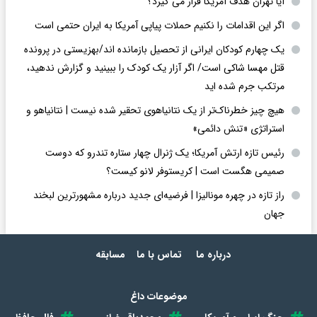
آیا تهران هدف آمریکا قرار می گیرد؟
اگر این اقدامات را نکنیم حملات پیاپی آمریکا به ایران حتمی است
یک چهارم کودکان ایرانی از تحصیل بازمانده اند/بهزیستی در پرونده
قتل مهسا شاکی است/ اگر آزار یک کودک را ببینید و گزارش ندهید،
مرتکب جرم شده اید
هیچ چیز خطرناک‌تر از یک نتانیاهوی تحقیر شده نیست | نتانیاهو و
استراتژی «تنش دائمی»
رئیس تازه ارتش آمریکا؛ یک ژنرال چهار ستاره تندرو که دوست
صمیمی هگست است | کریستوفر لانو کیست؟
راز تازه در چهره مونالیزا | فرضیه‌ای جدید درباره مشهورترین لبخند
جهان
درباره ما
تماس با ما
مسابقه
موضوعات داغ