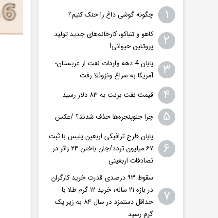
۱
چگونه گوشی داغ را حنک کنیم؟
کاهو و تنباکو، کارخانه‌های جدید تولید
۲
پروتئین حیوانی!
پایان 4 دهه واردات نفت از عربستان؛
۳
آمریکا به سراغ ونزوئلا رفت
۴
قیمت نفت برنت به ۸۳ دلار رسید
۵
چرا جلوپنجره‌ها حذف شدند؟ /عکس
پایان طرح ترافیکی اربعین پلیس با ثبت
۶
۶۷ میلیون تردد/جان باختن ۲۴ زائر در
تصادفات اربعینی
سقوط ۹۳ درصدی قدرت خرید کارگران
در بازه ۲۱ ساله؛ خرید ۱۲ گرم طلا با
۷
حداقل دستمزد در سال ۸۴ به زیر یک
گرم رسید