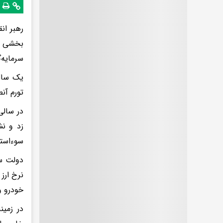
بخشی از 
سرمایه‌گ
یک سال 
تورم آن
در سالی
زد و نش
سوءاستف
نرخ ارز
خودرو و
در زمی