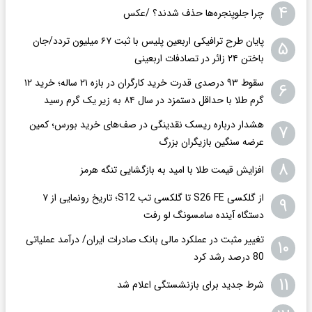
۴
چرا جلوپنجره‌ها حذف شدند؟ /عکس
پایان طرح ترافیکی اربعین پلیس با ثبت ۶۷ میلیون تردد/جان
۵
باختن ۲۴ زائر در تصادفات اربعینی
سقوط ۹۳ درصدی قدرت خرید کارگران در بازه ۲۱ ساله؛ خرید ۱۲
۶
گرم طلا با حداقل دستمزد در سال ۸۴ به زیر یک گرم رسید
هشدار درباره ریسک نقدینگی در صف‌های خرید بورس؛ کمین
۷
عرضه سنگین بازیگران بزرگ
۸
افزایش قیمت طلا با امید به بازگشایی تنگه هرمز
از گلکسی S26 FE تا گلکسی تب S12؛ تاریخ رونمایی از ۷
۹
دستگاه آینده سامسونگ لو رفت
تغییر مثبت در عملکرد مالی بانک صادرات ایران/ درآمد عملیاتی
۱۰
80 درصد رشد کرد
۱۱
شرط جدید برای بازنشستگی اعلام شد