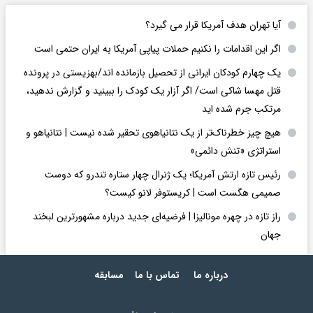
آیا تهران هدف آمریکا قرار می گیرد؟
اگر این اقدامات را نکنیم حملات پیاپی آمریکا به ایران حتمی است
یک چهارم کودکان ایرانی از تحصیل بازمانده اند/بهزیستی در پرونده
قتل مهسا شاکی است/ اگر آزار یک کودک را ببینید و گزارش ندهید،
مرتکب جرم شده اید
هیچ چیز خطرناک‌تر از یک نتانیاهوی تحقیر شده نیست | نتانیاهو و
استراتژی «تنش دائمی»
رئیس تازه ارتش آمریکا؛ یک ژنرال چهار ستاره تندرو که دوست
صمیمی هگست است | کریستوفر لانو کیست؟
راز تازه در چهره مونالیزا | فرضیه‌ای جدید درباره مشهورترین لبخند
جهان
درباره ما
تماس با ما
مسابقه