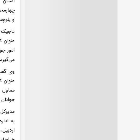
استان ش
چهارمحا
و بلوچس
تاجیک ب
عنوان ک
امور جو
می‌گیرد
وی گفت:
معاون ب
جوانان 
مدیرکل 
اردبیل،
خراسان 