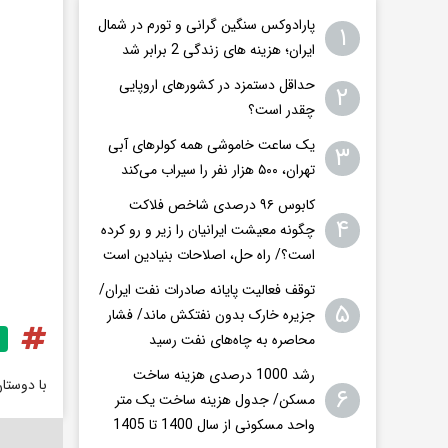
پارادوکس سنگین گرانی و تورم در شمال
۱
ایران؛ هزینه های زندگی 2 برابر ‌شد
حداقل دستمزد در کشورهای اروپایی
۲
چقدر است؟
یک ساعت خاموشی همه کولرهای آبی
۳
تهران، ۵۰۰ هزار نفر را سیراب می‌کند
کابوس ۹۶ درصدی شاخص فلاکت
۴
چگونه معیشت ایرانیان را زیر و رو کرده
است؟/ راه حل، اصلاحات بنیادین است
توقف فعالیت پایانه صادرات نفت ایران/
۵
جزیره خارک بدون نفتکش ماند/ فشار
محاصره به چاه‌های نفت رسید
رشد 1000 درصدی هزینه ساخت
با دوستا
۶
مسکن/ جدول هزینه ساخت یک متر
واحد مسکونی از سال 1400 تا 1405