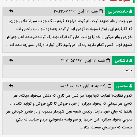
حامدمحرابی
شنبه ۱۳ آبان ۱۴۰۲ ۲۰:۴۲:۰۷
من چندبار وام ودیعه ثبت نام کردم مراجعه کردم بانک جواب سربالا دادن جوری
که فکرکردم این نوع تسهیلات تومن ابداع کردم بعدخودشون ب راحتی آب
خوردن وام میگیرن خدایا پوست مان ک نازک بودنازک ترشدشرمنده اهل وعیالم
شدیم توبی کسی تمام داریم زندگی می‌کنیم لاقل توازما درگذر نسپاربه بنده ات...
ناشناس
شنبه ۱۳ آبان ۱۴۰۲ ۲۱:۰۲:۵۲
حتما
محسن
یکشنبه ۱۴ آبان ۱۴۰۲ ۰۸:۱۹:۰۰
كدوم نظارت؟ نظارت كجا بود؟ هر كس هر كاري كه دلش ميخواد ميكنه. هر
كسي هر قيمتي كه بخواد ميزاره.از خرده فروش تا كلي فروش و توليد كننده...
بانكها كه جاي خود دارند. رئيس شعبه عين شهردار ميمونه و در قلمرو خودش هر
قانوني بخواد ميزاره. اين حرفها رو هم واسه دلخوشي مردم ميزنيد كه يكي
هست كه حواسش هست مثلا...