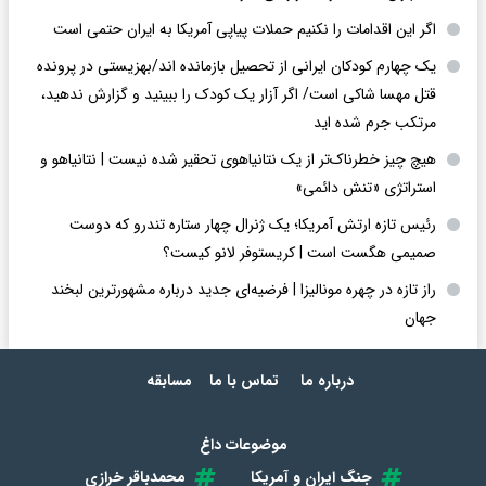
اگر این اقدامات را نکنیم حملات پیاپی آمریکا به ایران حتمی است
یک چهارم کودکان ایرانی از تحصیل بازمانده اند/بهزیستی در پرونده
قتل مهسا شاکی است/ اگر آزار یک کودک را ببینید و گزارش ندهید،
مرتکب جرم شده اید
هیچ چیز خطرناک‌تر از یک نتانیاهوی تحقیر شده نیست | نتانیاهو و
استراتژی «تنش دائمی»
رئیس تازه ارتش آمریکا؛ یک ژنرال چهار ستاره تندرو که دوست
صمیمی هگست است | کریستوفر لانو کیست؟
راز تازه در چهره مونالیزا | فرضیه‌ای جدید درباره مشهورترین لبخند
جهان
درباره ما
تماس با ما
مسابقه
موضوعات داغ
جنگ ایران و آمریکا
محمدباقر خرازی