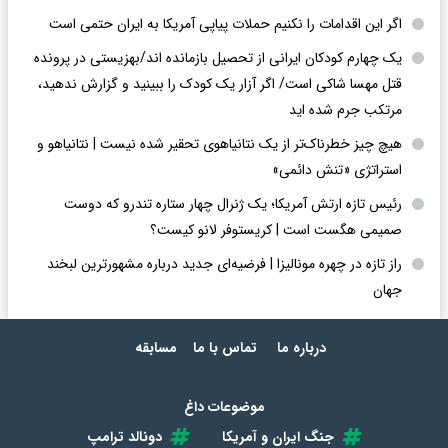
اگر این اقدامات را نکنیم حملات پیاپی آمریکا به ایران حتمی است
یک چهارم کودکان ایرانی از تحصیل بازمانده اند/بهزیستی در پرونده
قتل مهسا شاکی است/ اگر آزار یک کودک را ببینید و گزارش ندهید،
مرتکب جرم شده اید
هیچ چیز خطرناک‌تر از یک نتانیاهوی تحقیر شده نیست | نتانیاهو و
استراتژی «تنش دائمی»
رئیس تازه ارتش آمریکا؛ یک ژنرال چهار ستاره تندرو که دوست
صمیمی هگست است | کریستوفر لانو کیست؟
راز تازه در چهره مونالیزا | فرضیه‌ای جدید درباره مشهورترین لبخند
جهان
درباره ما
تماس با ما
مسابقه
موضوعات داغ
جنگ ایران و آمریکا
دونالد ترامپ