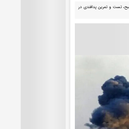
 شهرستان دزفول اعلام کرد: امروز چهارشنبه ۱۳ خردادماه از ساعت ۶ تا ۸ صبح، تست و تمرین پدافندی در