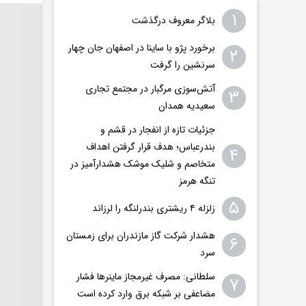
۱
بلاگر معروف درگذشت
برخورد پژو با ساینا در اصفهان جان چهار
۲
سرنشین را گرفت
آتش‌سوزی مرگبار در مجتمع تجاری
۳
سعیدیه همدان
جزئیات تازه از انفجار در قشم و
بندرعباس؛ هدف قرار گرفتن اهداف
۴
متخاصم و شلیک موشک هشدارآمیز در
تنگه هرمز
۵
زلزله ۴ ریشتری بندرلنگه را لرزاند
هشدار شرکت گاز مازندران برای زمستان
۶
سرد
سلطانی: مصرف غیرمجاز ماینرها فشار
۷
مضاعفی بر شبکه برق وارد کرده است