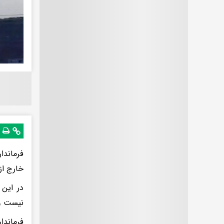
فرماندا
خارج از
در این 
نیست و 
فرماندا