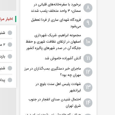
برخورد با سفره‌خانه‌های قلیانی در
۸
سمنان؛ ۳ واحد متخلف پلمب شدند
اخبار مر
فرودگاه ‌شهدای ساری از فردا تعطیل
۹
می‌شود
شنی
مجموعه ابراهیم، شریک شهرداری
۱۰
اصفهان در ارتقای نظافت شهری و حفظ
۲ متهم مراکز غیرمجاز زیبایی روانه زندان شدند
جایگاه آن در صدر شهرهای پاکیزه کشور
باز
۱۱
آتش آشوراده خاموش شد
شنی
ماجرای خبر دستگیری بمب‌گذاران در مرز
۱۲
مهران چه بود؟
پدا
شهادت پلیس اهل سنت بلوچ در
۱۳
ایرانشهر
احتمال شنیدن صدای انفجار در جنوب
۱۴
شرق تهران
چراغی که خاموش نمی‌شود؛ نور امید در