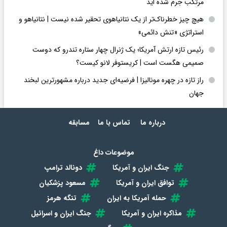
مرتکب جرم شده اید
هیچ چیز خطرناک‌تر از یک نتانیاهوی تحقیر شده نیست | نتانیاهو و
استراتژی «تنش دائمی»
رئیس تازه ارتش آمریکا؛ یک ژنرال چهار ستاره تندرو که دوست
صمیمی هگست است | کریستوفر لانو کیست؟
راز تازه در چهره مونالیزا | فرضیه‌ای جدید درباره مشهورترین لبخند
جهان
درباره ما
تماس با ما
مسابقه
موضوعات داغ
جنگ ایران و آمریکا
دونالد ترامپ
توافق ایران و آمریکا
مسعود پزشکیان
حمله آمریکا به ایران
تنگه هرمز
مذاکره ایران و آمریکا
جنگ ایران و اسرائیل