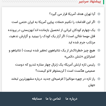
پیشنهاد سردبیر
آیا تهران هدف آمریکا قرار می گیرد؟
اگر این اقدامات را نکنیم حملات پیاپی آمریکا به ایران حتمی است
یک چهارم کودکان ایرانی از تحصیل بازمانده اند/بهزیستی در پرونده
قتل مهسا شاکی است/ اگر آزار یک کودک را ببینید و گزارش ندهید،
مرتکب جرم شده اید
هیچ چیز خطرناک‌تر از یک نتانیاهوی تحقیر شده نیست | نتانیاهو و
استراتژی «تنش دائمی»
رئیس تازه ارتش آمریکا؛ یک ژنرال چهار ستاره تندرو که دوست
صمیمی هگست است | کریستوفر لانو کیست؟
راز تازه در چهره مونالیزا | فرضیه‌ای جدید درباره مشهورترین لبخند
جهان
درباره ما
تماس با ما
مسابقه