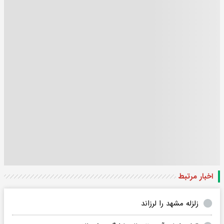
اخبار مرتبط
زلزله مشهد را لرزاند