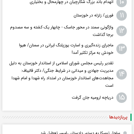
۱۰
انهدام باند بزرگ شکارچیان در چهارمحال و بختیاری
۱۱
فوری/ زلزله در خوزستان
واژگونی سمند در محور جاسک - چابهار یک کشته و سه مصدوم
۱۲
برجا گذاشت
ماجرای زنده‌گیری و اسارت یوزپلنگ ایرانی در سمنان/ هیوا
۱۳
خودش به مرکز تکثیر آمد!
تقدیر رئیس مجلس شورای اسلامی از استاندار خوزستان به دلیل
مدیریت جهادی و میدانی در شرایط جنگی/ دکتر قالیباف:
۱۴
مجاهدت‌های استاندار خوزستان در امتداد راه شهدا و امام شهدا
است
۱۵
دریاچه ارومیه جان گرفت
پربازدید‌ها
ساحل توسکا به دستور دادستان رامسر تعطیل شد