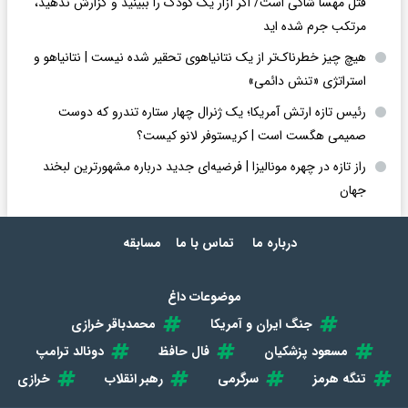
قتل مهسا شاکی است/ اگر آزار یک کودک را ببینید و گزارش ندهید،
مرتکب جرم شده اید
هیچ چیز خطرناک‌تر از یک نتانیاهوی تحقیر شده نیست | نتانیاهو و
استراتژی «تنش دائمی»
رئیس تازه ارتش آمریکا؛ یک ژنرال چهار ستاره تندرو که دوست
صمیمی هگست است | کریستوفر لانو کیست؟
راز تازه در چهره مونالیزا | فرضیه‌ای جدید درباره مشهورترین لبخند
جهان
درباره ما
تماس با ما
مسابقه
موضوعات داغ
جنگ ایران و آمریکا
محمدباقر خرازی
مسعود پزشکیان
فال حافظ
دونالد ترامپ
تنگه هرمز
سرگرمی
رهبر انقلاب
خرازی