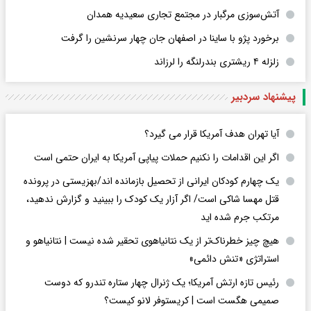
آتش‌سوزی مرگبار در مجتمع تجاری سعیدیه همدان
برخورد پژو با ساینا در اصفهان جان چهار سرنشین را گرفت
زلزله ۴ ریشتری بندرلنگه را لرزاند
پیشنهاد سردبیر
آیا تهران هدف آمریکا قرار می گیرد؟
اگر این اقدامات را نکنیم حملات پیاپی آمریکا به ایران حتمی است
یک چهارم کودکان ایرانی از تحصیل بازمانده اند/بهزیستی در پرونده
قتل مهسا شاکی است/ اگر آزار یک کودک را ببینید و گزارش ندهید،
مرتکب جرم شده اید
هیچ چیز خطرناک‌تر از یک نتانیاهوی تحقیر شده نیست | نتانیاهو و
استراتژی «تنش دائمی»
رئیس تازه ارتش آمریکا؛ یک ژنرال چهار ستاره تندرو که دوست
صمیمی هگست است | کریستوفر لانو کیست؟