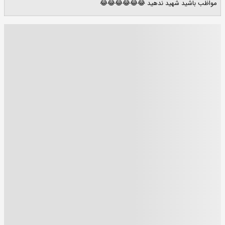
مواظب باشید شهید ندهید 😂😂😂😂😂😂