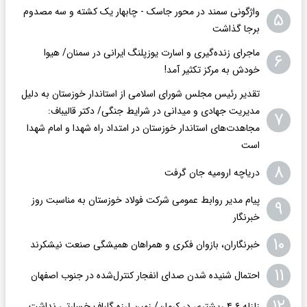
واژگونی سمند در محور جاسک - چابهار یک کشته و سه مصدوم
۵
برجا گذاشت
ماجرای زنده‌گیری و اسارت یوزپلنگ ایرانی در سمنان/ هیوا
۶
خودش به مرکز تکثیر آمد!
تقدیر رئیس مجلس شورای اسلامی از استاندار خوزستان به دلیل
مدیریت جهادی و میدانی در شرایط جنگی/ دکتر قالیباف:
۷
مجاهدت‌های استاندار خوزستان در امتداد راه شهدا و امام شهدا
است
۸
دریاچه ارومیه جان گرفت
پیام مدیر روابط عمومی شرکت فولاد خوزستان به مناسبت روز
۹
خبرنگار
۱۰
خبرنگاران، بازوان فکری و همراهان همیشگی صنعت نیشکرند
۱۱
احتمال شنیده شدن صدای انفجار کنترل‌شده در جنوب اصفهان
۱۲
زلزله ۴.۶ ریشتری در کرمان/ زمین لرزه گلباف خسارتی نداشت