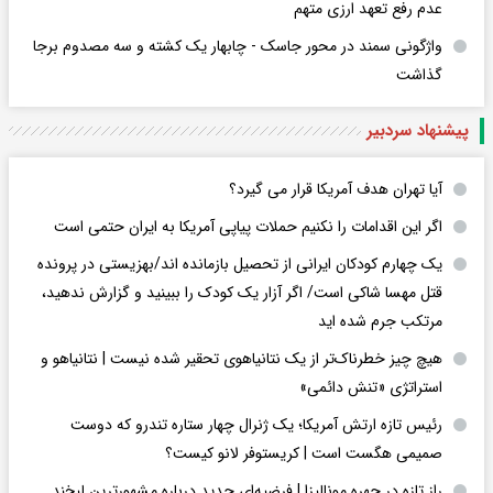
عدم رفع تعهد ارزی متهم
واژگونی سمند در محور جاسک - چابهار یک کشته و سه مصدوم برجا
گذاشت
پیشنهاد سردبیر
آیا تهران هدف آمریکا قرار می گیرد؟
اگر این اقدامات را نکنیم حملات پیاپی آمریکا به ایران حتمی است
یک چهارم کودکان ایرانی از تحصیل بازمانده اند/بهزیستی در پرونده
قتل مهسا شاکی است/ اگر آزار یک کودک را ببینید و گزارش ندهید،
مرتکب جرم شده اید
هیچ چیز خطرناک‌تر از یک نتانیاهوی تحقیر شده نیست | نتانیاهو و
استراتژی «تنش دائمی»
رئیس تازه ارتش آمریکا؛ یک ژنرال چهار ستاره تندرو که دوست
صمیمی هگست است | کریستوفر لانو کیست؟
راز تازه در چهره مونالیزا | فرضیه‌ای جدید درباره مشهورترین لبخند