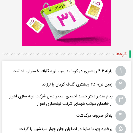
تازه‌ها
۱
زلزله ۴.۶ ریشتری در کرمان/ زمین لرزه گلباف خسارتی نداشت
۲
زمین لرزه ۴.۶ ریشتری گلباف کرمان را لرزاند
پیام تقدیر دکتر حمید احمدی، مدیر عامل شرکت لوله سازی اهواز
۳
از خادمان موکب شهدای شرکت لوله‌سازی اهواز
۴
بلاگر معروف درگذشت
۵
برخورد پژو با ساینا در اصفهان جان چهار سرنشین را گرفت