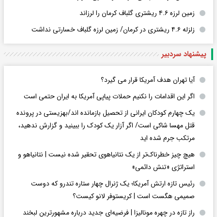
زمین لرزه ۴.۶ ریشتری گلباف کرمان را لرزاند
زلزله ۴.۶ ریشتری در کرمان/ زمین لرزه گلباف خسارتی نداشت
پیشنهاد سردبیر
آیا تهران هدف آمریکا قرار می گیرد؟
اگر این اقدامات را نکنیم حملات پیاپی آمریکا به ایران حتمی است
یک چهارم کودکان ایرانی از تحصیل بازمانده اند/بهزیستی در پرونده
قتل مهسا شاکی است/ اگر آزار یک کودک را ببینید و گزارش ندهید،
مرتکب جرم شده اید
هیچ چیز خطرناک‌تر از یک نتانیاهوی تحقیر شده نیست | نتانیاهو و
استراتژی «تنش دائمی»
رئیس تازه ارتش آمریکا؛ یک ژنرال چهار ستاره تندرو که دوست
صمیمی هگست است | کریستوفر لانو کیست؟
راز تازه در چهره مونالیزا | فرضیه‌ای جدید درباره مشهورترین لبخند