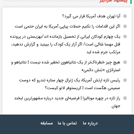
پیشنهاد سردبیر
آیا تهران هدف آمریکا قرار می گیرد؟
اگر این اقدامات را نکنیم حملات پیاپی آمریکا به ایران حتمی است
یک چهارم کودکان ایرانی از تحصیل بازمانده اند/بهزیستی در پرونده
قتل مهسا شاکی است/ اگر آزار یک کودک را ببینید و گزارش ندهید،
مرتکب جرم شده اید
هیچ چیز خطرناک‌تر از یک نتانیاهوی تحقیر شده نیست | نتانیاهو و
استراتژی «تنش دائمی»
رئیس تازه ارتش آمریکا؛ یک ژنرال چهار ستاره تندرو که دوست
صمیمی هگست است | کریستوفر لانو کیست؟
راز تازه در چهره مونالیزا | فرضیه‌ای جدید درباره مشهورترین لبخند
جهان
درباره ما
تماس با ما
مسابقه