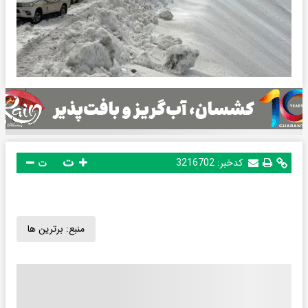
ت
کدخبر:
3216702
ت
منبع:
برترین ها