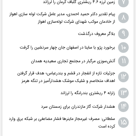
۷
زمین لرزه ۴.۶ ریشتری گلباف کرمان را لرزاند
پیام تقدیر دکتر حمید احمدی، مدیر عامل شرکت لوله سازی اهواز
۸
از خادمان موکب شهدای شرکت لوله‌سازی اهواز
۹
بلاگر معروف درگذشت
۱۰
برخورد پژو با ساینا در اصفهان جان چهار سرنشین را گرفت
۱۱
آتش‌سوزی مرگبار در مجتمع تجاری سعیدیه همدان
جزئیات تازه از انفجار در قشم و بندرعباس؛ هدف قرار گرفتن
۱۲
اهداف متخاصم و شلیک موشک هشدارآمیز در تنگه هرمز
۱۳
زلزله ۴ ریشتری بندرلنگه را لرزاند
۱۴
هشدار شرکت گاز مازندران برای زمستان سرد
سلطانی: مصرف غیرمجاز ماینرها فشار مضاعفی بر شبکه برق وارد
۱۵
کرده است