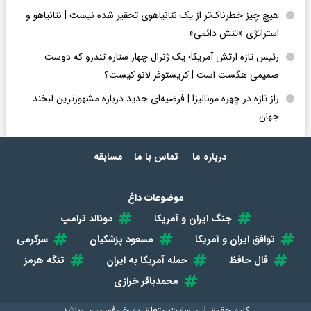
هیچ چیز خطرناک‌تر از یک نتانیاهوی تحقیر شده نیست | نتانیاهو و
استراتژی «تنش دائمی»
رئیس تازه ارتش آمریکا؛ یک ژنرال چهار ستاره تندرو که دوست
صمیمی هگست است | کریستوفر لانو کیست؟
راز تازه در چهره مونالیزا | فرضیه‌ای جدید درباره مشهورترین لبخند
جهان
درباره ما
تماس با ما
مسابقه
موضوعات داغ
جنگ ایران و آمریکا
دونالد ترامپ
توافق ایران و آمریکا
مسعود پزشکیان
سرگرمی
فال حافظ
حمله آمریکا به ایران
تنگه هرمز
محمدباقر خرازی
کلیه حقوق این سایت متعلق به
خبرفوری
می‌باشد