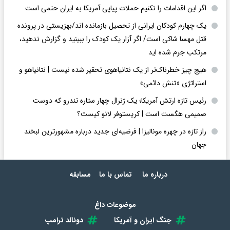
اگر این اقدامات را نکنیم حملات پیاپی آمریکا به ایران حتمی است
یک چهارم کودکان ایرانی از تحصیل بازمانده اند/بهزیستی در پرونده
قتل مهسا شاکی است/ اگر آزار یک کودک را ببینید و گزارش ندهید،
مرتکب جرم شده اید
هیچ چیز خطرناک‌تر از یک نتانیاهوی تحقیر شده نیست | نتانیاهو و
استراتژی «تنش دائمی»
رئیس تازه ارتش آمریکا؛ یک ژنرال چهار ستاره تندرو که دوست
صمیمی هگست است | کریستوفر لانو کیست؟
راز تازه در چهره مونالیزا | فرضیه‌ای جدید درباره مشهورترین لبخند
جهان
درباره ما
تماس با ما
مسابقه
موضوعات داغ
جنگ ایران و آمریکا
دونالد ترامپ