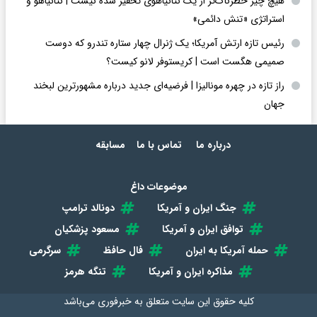
هیچ چیز خطرناک‌تر از یک نتانیاهوی تحقیر شده نیست | نتانیاهو و
استراتژی «تنش دائمی»
رئیس تازه ارتش آمریکا؛ یک ژنرال چهار ستاره تندرو که دوست
صمیمی هگست است | کریستوفر لانو کیست؟
راز تازه در چهره مونالیزا | فرضیه‌ای جدید درباره مشهورترین لبخند
جهان
درباره ما
تماس با ما
مسابقه
موضوعات داغ
جنگ ایران و آمریکا
دونالد ترامپ
توافق ایران و آمریکا
مسعود پزشکیان
حمله آمریکا به ایران
فال حافظ
سرگرمی
مذاکره ایران و آمریکا
تنگه هرمز
کلیه حقوق این سایت متعلق به
خبرفوری
می‌باشد