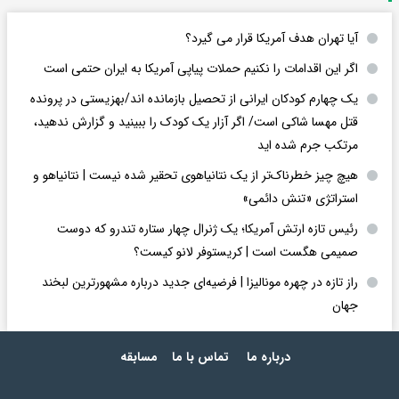
آیا تهران هدف آمریکا قرار می گیرد؟
اگر این اقدامات را نکنیم حملات پیاپی آمریکا به ایران حتمی است
یک چهارم کودکان ایرانی از تحصیل بازمانده اند/بهزیستی در پرونده
قتل مهسا شاکی است/ اگر آزار یک کودک را ببینید و گزارش ندهید،
مرتکب جرم شده اید
هیچ چیز خطرناک‌تر از یک نتانیاهوی تحقیر شده نیست | نتانیاهو و
استراتژی «تنش دائمی»
رئیس تازه ارتش آمریکا؛ یک ژنرال چهار ستاره تندرو که دوست
صمیمی هگست است | کریستوفر لانو کیست؟
راز تازه در چهره مونالیزا | فرضیه‌ای جدید درباره مشهورترین لبخند
جهان
درباره ما
تماس با ما
مسابقه