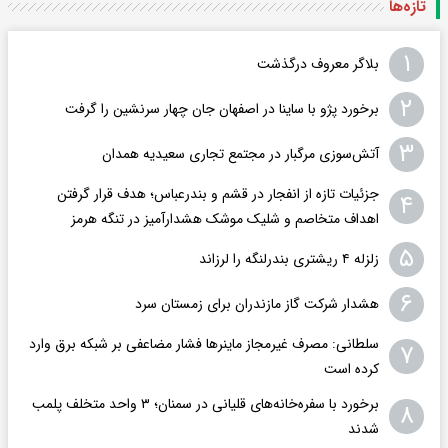
تازه‌ها
۱
بلاگر معروف درگذشت
۲
برخورد پژو با ساینا در اصفهان جان چهار سرنشین را گرفت
۳
آتش‌سوزی مرگبار در مجتمع تجاری سعیدیه همدان
جزئیات تازه از انفجار در قشم و بندرعباس؛ هدف قرار گرفتن
۴
اهداف متخاصم و شلیک موشک هشدارآمیز در تنگه هرمز
۵
زلزله ۴ ریشتری بندرلنگه را لرزاند
۶
هشدار شرکت گاز مازندران برای زمستان سرد
سلطانی: مصرف غیرمجاز ماینرها فشار مضاعفی بر شبکه برق وارد
۷
کرده است
برخورد با سفره‌خانه‌های قلیانی در سمنان؛ ۳ واحد متخلف پلمب
۸
شدند