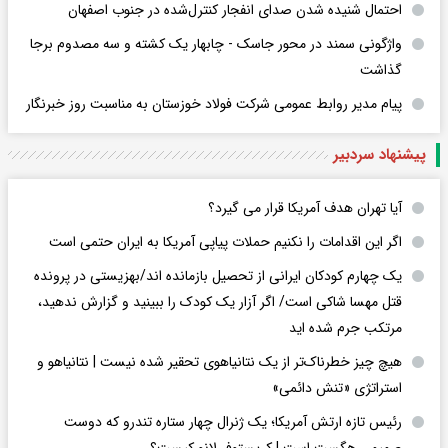
احتمال شنیده شدن صدای انفجار کنترل‌شده در جنوب اصفهان
واژگونی سمند در محور جاسک - چابهار یک کشته و سه مصدوم برجا
گذاشت
پیام مدیر روابط عمومی شرکت فولاد خوزستان به مناسبت روز خبرنگار
پیشنهاد سردبیر
آیا تهران هدف آمریکا قرار می گیرد؟
اگر این اقدامات را نکنیم حملات پیاپی آمریکا به ایران حتمی است
یک چهارم کودکان ایرانی از تحصیل بازمانده اند/بهزیستی در پرونده
قتل مهسا شاکی است/ اگر آزار یک کودک را ببینید و گزارش ندهید،
مرتکب جرم شده اید
هیچ چیز خطرناک‌تر از یک نتانیاهوی تحقیر شده نیست | نتانیاهو و
استراتژی «تنش دائمی»
رئیس تازه ارتش آمریکا؛ یک ژنرال چهار ستاره تندرو که دوست
صمیمی هگست است | کریستوفر لانو کیست؟